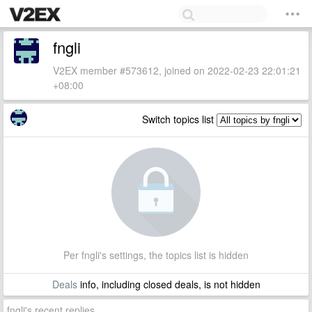
fngli
V2EX member #573612, joined on 2022-02-23 22:01:21
+08:00
Switch topics list
Per fngli's settings, the topics list is hidden
Deals
info, including closed deals, is not hidden
fngli's recent replies