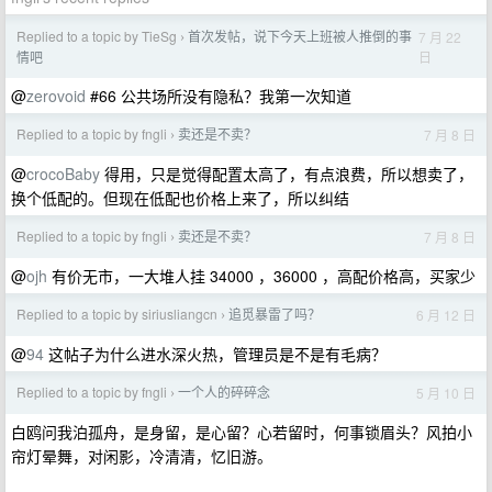
Replied to a topic by TieSg
首次发帖，说下今天上班被人推倒的事
7 月 22
›
日
情吧
@
zerovoid
#66 公共场所没有隐私？我第一次知道
Replied to a topic by fngli
卖还是不卖？
7 月 8 日
›
@
crocoBaby
得用，只是觉得配置太高了，有点浪费，所以想卖了，
换个低配的。但现在低配也价格上来了，所以纠结
Replied to a topic by fngli
卖还是不卖？
7 月 8 日
›
@
ojh
有价无市，一大堆人挂 34000 ，36000 ，高配价格高，买家少
Replied to a topic by siriusliangcn
追觅暴雷了吗？
6 月 12 日
›
@
94
这帖子为什么进水深火热，管理员是不是有毛病？
Replied to a topic by fngli
一个人的碎碎念
5 月 10 日
›
白鸥问我泊孤舟，是身留，是心留？心若留时，何事锁眉头？风拍小
帘灯晕舞，对闲影，冷清清，忆旧游。