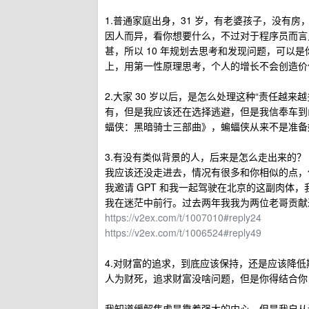
1.普通家庭出身，31 岁，有老婆孩子，没有房
因人而异，看你想要什么，不过对于程序员而言
甚，所以 10 年规划去思考和发现问题，可以
上，用第一性原理思考，个人的增长不会创造价
2.大家 30 岁以后，是怎么处理这种“责任越
有，但是我应该还在选择逃避，但是我信奉车到
蝠侠：黑暗骑士三部曲》，蝙蝠侠从来不是准备
3.有没有类似背景的人，后来是怎么走出来的？
我应该还没走进去，情况有很多和你相似的点，
我邀请 GPT 和我一起驾驶在北京的这副肉体，
我在迷茫中前行。过去两年我我为两位老哥贡献
https://v2ex.com/t/1007010#reply24
https://v2ex.com/t/1006524#reply49
4.对财富的追求，到底应该保持，还是应该降低
人为财死，追求财富没啥问题，但是你得结合你
我知道缓解焦虑是靠着强大的内心，但是我自从读