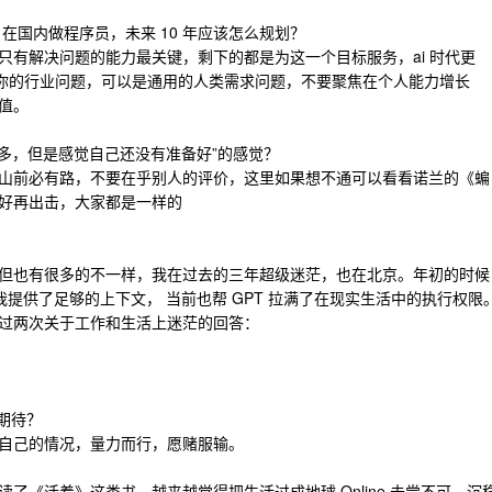
，在国内做程序员，未来 10 年应该怎么规划？
只有解决问题的能力最关键，剩下的都是为这一个目标服务，ai 时代更
是你的行业问题，可以是通用的人类需求问题，不要聚焦在个人能力增长
值。
来越多，但是感觉自己还没有准备好”的感觉？
山前必有路，不要在乎别人的评价，这里如果想不通可以看看诺兰的《蝙
好再出击，大家都是一样的
但也有很多的不一样，我在过去的三年超级迷茫，也在北京。年初的时候
我提供了足够的上下文， 当前也帮 GPT 拉满了在现实生活中的执行权限
过两次关于工作和生活上迷茫的回答：
期待？
自己的情况，量力而行，愿赌服输。
了《活着》这类书，越来越觉得把生活过成地球 Online 未尝不可，沉