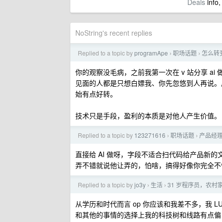
Deals
info,
NoString's recent replies
Replied to a topic by
programApe
职场话题
怎么转
›
›
你的观察没毛病，之前我第一次在 v 站分享 ai
见面的人都是只想白嫖我、你先忽悠到人再说。后
始有点好转。
技术只是手段，盈利的本质是对他人产生价值。
Replied to a topic by
123271616
职场话题
产品经理
›
›
直接给 AI 做呀，字段不适合扫代码给产品新的
弄不错就说他让弄的，怕啥，搞得好像你完全不懂 
Replied to a topic by
jo3y
生活
31 岁程序员，农
›
›
从学历和时代而言 op 你应该和我差不多，我 
和其他的事情的选择上我的科技树和线路有点偏