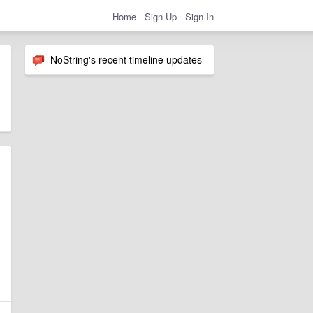
Home
Sign Up
Sign In
NoString's recent timeline updates