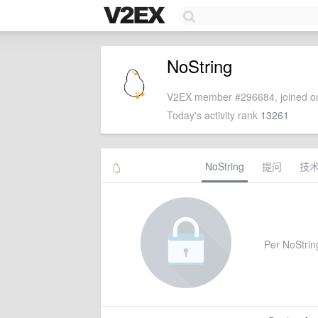
NoString
V2EX member #296684, joined on
Today's activity rank
13261
NoString
提问
技
Per NoString