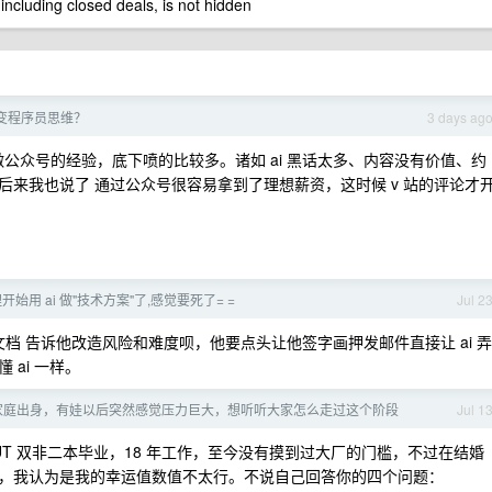
 including closed deals, is not hidden
变程序员思维？
3 days ag
 做公众号的经验，底下喷的比较多。诸如 ai 黑话太多、内容没有价值、约
来我也说了 通过公众号很容易拿到了理想薪资，这时候 v 站的评论才
开始用 ai 做"技术方案"了,感觉要死了= =
Jul 2
文档 告诉他改造风险和难度呗，他要点头让他签字画押发邮件直接让 ai 弄
ai 一样。
村家庭出身，有娃以后突然感觉压力巨大，想听听大家怎么走过这个阶段
Jul 1
LUT 双非二本毕业，18 年工作，至今没有摸到过大厂的门槛，不过在结婚
，我认为是我的幸运值数值不太行。不说自己回答你的四个问题：