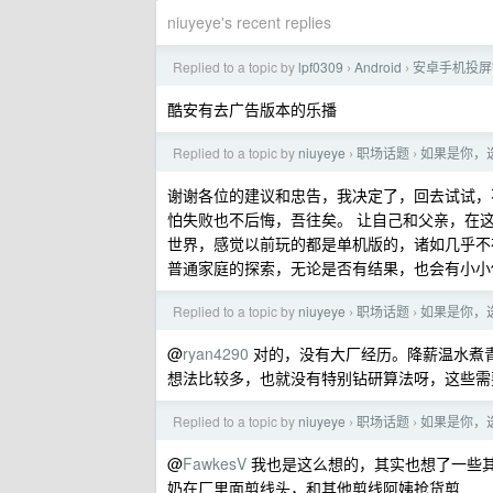
niuyeye's recent replies
Replied to a topic by
lpf0309
Android
安卓手机投屏
›
›
酷安有去广告版本的乐播
Replied to a topic by
niuyeye
职场话题
如果是你，
›
›
谢谢各位的建议和忠告，我决定了，回去试试，
怕失败也不后悔，吾往矣。 让自己和父亲，在这个
世界，感觉以前玩的都是单机版的，诸如几乎不
普通家庭的探索，无论是否有结果，也会有小小
Replied to a topic by
niuyeye
职场话题
如果是你，
›
›
@
ryan4290
对的，没有大厂经历。降薪温水煮
想法比较多，也就没有特别钻研算法呀，这些需
Replied to a topic by
niuyeye
职场话题
如果是你，
›
›
@
FawkesV
我也是这么想的，其实也想了一些
奶在厂里面剪线头，和其他剪线阿姨抢货剪