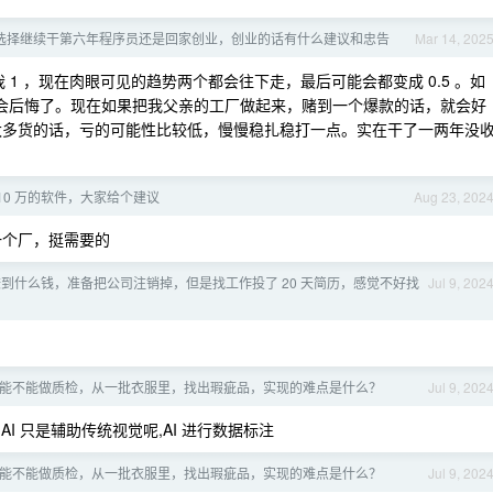
选择继续干第六年程序员还是回家创业，创业的话有什么建议和忠告
Mar 14, 202
 1 ，现在肉眼可见的趋势两个都会往下走，最后可能会都变成 0.5 。如
就会后悔了。现在如果把我父亲的工厂做起来，赌到一个爆款的话，就会好
不囤太多货的话，亏的可能性比较低，慢慢稳扎稳打一点。实在干了一两年没
10 万的软件，大家给个建议
Aug 23, 202
一个厂，挺需要的
到什么钱，准备把公司注销掉，但是找工作投了 20 天简历，感觉不好找
Jul 9, 202
AI 能不能做质检，从一批衣服里，找出瑕疵品，实现的难点是什么？
Jul 9, 202
AI 只是辅助传统视觉呢,AI 进行数据标注
AI 能不能做质检，从一批衣服里，找出瑕疵品，实现的难点是什么？
Jul 9, 202