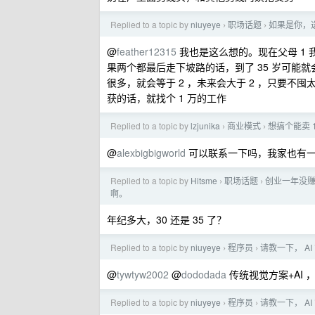
Replied to a topic by
niuyeye
职场话题
如果是你，
›
›
@
feather12315
我也是这么想的。现在父母 1 我
果两个都最后走下坡路的话，到了 35 岁可能
很多，就会等于 2 ，未来会大于 2 ，只要
获的话，就找个 1 万的工作
Replied to a topic by
lzjunika
商业模式
想搞个能卖 
›
›
@
alexbigbigworld
可以联系一下吗，我家也有
Replied to a topic by
Hitsme
职场话题
创业一年没赚
›
›
啊。
年纪多大，30 还是 35 了？
Replied to a topic by
niuyeye
程序员
请教一下， 
›
›
@
tywtyw2002
@
dododada
传统视觉方案+AI ，
Replied to a topic by
niuyeye
程序员
请教一下， 
›
›