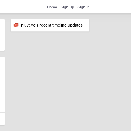
Home
Sign Up
Sign In
niuyeye's recent timeline updates