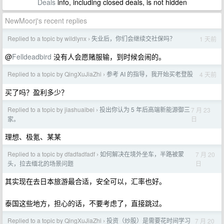
Deals
info, including closed deals, is not hidden
NewMoorj's recent replies
Replied to a topic by wildlynx
失业后，你们会继续交社保吗？
1 天前
›
@
Felldeadbird
没有人会愿赌服输，到时候会闹的。
Replied to a topic by QingXuJiaZhi
参考 AI 的指导，我开始买老登股
4 天前
›
买了吗？盈利多少？
Replied to a topic by jiashuaibei
投出你认为 5 年后高端新能源御三
7 月 23
›
日
家。
理想、极氪、某某
Replied to a topic by dfadfadfadf
如何解决在境外坐车，半路被蒙
7 月 20
›
日
头，拉去缅北的场景问题
其实现在去日本旅游最合适，安全可以，汇率也好。
泰国这些地方，担心的话，不要考虑了，直接跳过。
Replied to a topic by QingXuJiaZhi
投资（炒股）是需要花时间学习
7 月 20
›