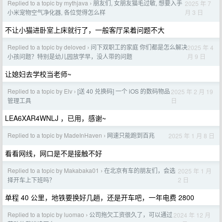
Replied to a topic by mythjava
朋友们, 女朋友猫毛过敏, 想要入手
2025 年 7
›
月 3 日
小米宠物空气净化器, 各位觉得怎么样
不让小猫进卧室上床就行了，一般客厅呆着问题不大
Replied to a topic by deloved
问下双职工的家庭 你们都是怎么解决
2025 年 4
›
月 9 日
小孩问题？特别是幼儿园放学早，没人带的问题
让媳妇去学校当老师~
Replied to a topic by Elv
[送 40 兑换码] 一个 iOS 的数码物品
2025 年 2 月 19
›
日
管理工具
LEA6XAR4WNLJ ，已用，感谢~
Replied to a topic by MadeInHaven
网速只能跑到百兆
2025 年 1 月 8 日
›
看看网线，网口是不是接触不好
Replied to a topic by Makabaka01
在北京有车的朋友们，会选
2025 年 1 月
›
2 日
择开车上下班吗？
单程 40 公里，地铁要换好几趟，还是开车吧，一年电费 2800
Replied to a topic by luomao
公司拖欠工资很久了，可以通过
2024 年 12 月
›