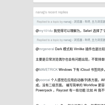
nanajj's recent replies
Replied to a topic by
nanajj
浏览器
年终, 主力浏览器从 
›
›
@
my101du
我觉得可以理解为，Safari 选择了“
Replied to a topic by
nanajj
浏览器
年终, 主力浏览器从 
›
›
@
mrgeneral
Dark 模式和 Vimlike 插件
主要是日常浏览偶尔也会有问题出现，不管排查
@
MAVETRICK
Windows 下有 iCloud
@
poorcai
个人感觉在应用启动器/列表方面，Alf
成，没有二级页面。 编写简单的 Workflo
Powerpack ，Raycast 有一些功能 比如 AI 