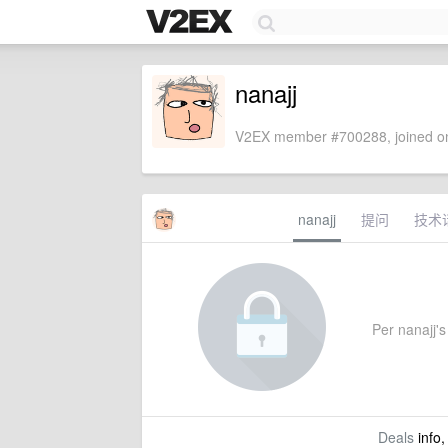
nanajj
V2EX member #700288, joined on
nanajj
提问
技术
Per nanajj's 
Deals
info,