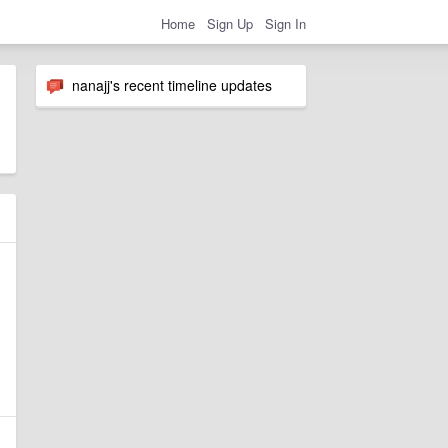
Home
Sign Up
Sign In
nanajj's recent timeline updates