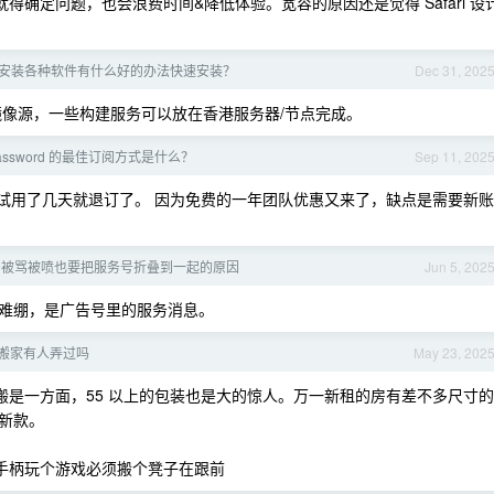
就得确定问题，也会浪费时间&降低体验。宽容的原因还是觉得 Safari 设
服务，安装各种软件有什么好的办法快速安装？
Dec 31, 202
镜像源，一些构建服务可以放在香港服务器/节点完成。
 1Password 的最佳订阅方式是什么？
Sep 11, 202
试用了几天就退订了。 因为免费的一年团队优惠又来了，缺点是需要新账
着被骂被喷也要把服务号折叠到一起的原因
Jun 5, 202
难绷，是广告号里的服务消息。
搬家有人弄过吗
May 23, 202
好搬是一方面，55 以上的包装也是大的惊人。万一新租的房有差不多尺寸的
新款。
小，手柄玩个游戏必须搬个凳子在跟前