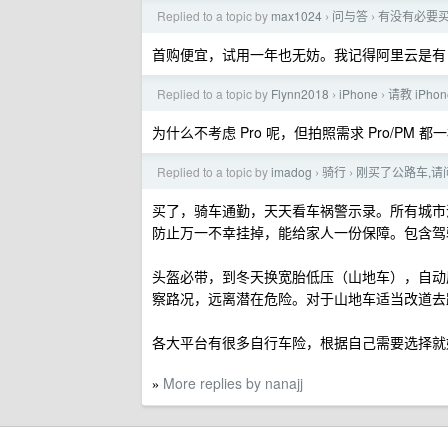
Replied to a topic by
max1024
问与答
有没有必要买
›
›
首购便宜，试用一年也无妨。我记得阿里云是有 99
Replied to a topic by
Flynn2018
iPhone
请教 iPho
›
›
为什么不考虑 Pro 呢，但拍照需求 Pro/PM 都
Replied to a topic by
imadog
骑行
刚买了公路车,请
›
›
买了，骑车通勤，天天看车祸警示录。所有城市
防止万一不幸挂掉，能给家人一份保障。包含驾
头盔必带，到冬天换宽胎低压（山地车），自动
察路况，远离潜在危险。对于山地车适当改道去
各大平台有很多自行车险，根据自己需要选择就
More replies by nanajj
»