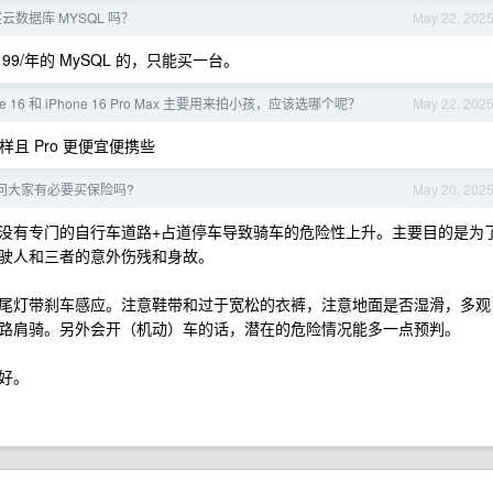
云数据库 MYSQL 吗？
May 22, 202
/年的 MySQL 的，只能买一台。
ne 16 和 iPhone 16 Pro Max 主要用来拍小孩，应该选哪个呢？
May 22, 202
一样且 Pro 更便宜便携些
问大家有必要买保险吗?
May 20, 202
没有专门的自行车道路+占道停车导致骑车的危险性上升。主要目的是为
驶人和三者的意外伤残和身故。
尾灯带刹车感应。注意鞋带和过于宽松的衣裤，注意地面是否湿滑，多观
路肩骑。另外会开（机动）车的话，潜在的危险情况能多一点预判。
好。