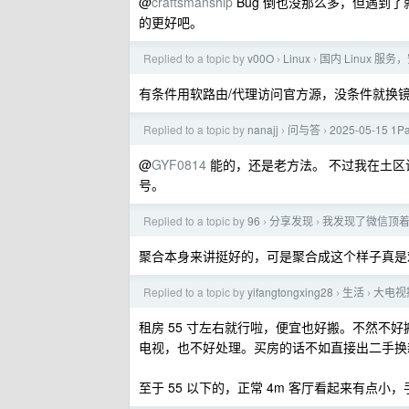
@
craftsmanship
Bug 倒也没那么多，但遇到了
的更好吧。
Replied to a topic by
v00O
Linux
国内 Linux 
›
›
有条件用软路由/代理访问官方源，没条件就换
Replied to a topic by
nanajj
问与答
2025-05-15
›
›
@
GYF0814
能的，还是老方法。 不过我在土区
号。
Replied to a topic by
96
分享发现
我发现了微信顶
›
›
聚合本身来讲挺好的，可是聚合成这个样子真是
Replied to a topic by
yifangtongxing28
生活
大电视
›
›
租房 55 寸左右就行啦，便宜也好搬。不然不
电视，也不好处理。买房的话不如直接出二手换
至于 55 以下的，正常 4m 客厅看起来有点