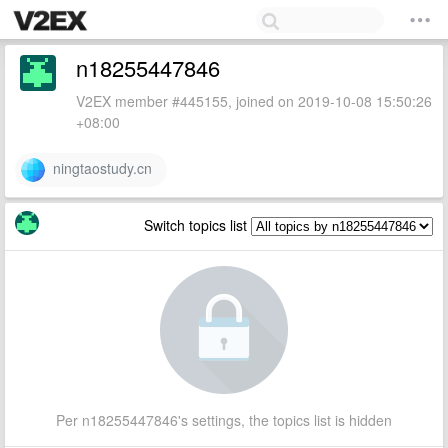
n18255447846
V2EX member #445155, joined on 2019-10-08 15:50:26
+08:00
ningtaostudy.cn
Switch topics list
Per n18255447846's settings, the topics list is hidden