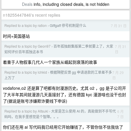
Deals
info, including closed deals, is not hidden
n18255447846's recent replies
Replied to a topic by ration
Giffgaff 停号机制是什么
7 月 31 日
›
时间+英国基站
Replied to a topic by Geon97
百年孤独剧集版第二季就要上了，大家
7 月 31
›
日
如何评价百年孤独这本书
着重于人物叙事几代人一个家族从崛起到衰落的故事
Replied to a topic by lchkid
根据隔壁反馈 gg 申请退款的工单差不多
7 月 29
›
日
上万了
vodafone,o2 还是算了吧都有封漫游历史。尤其 o2 ，gg 是子公司开
了大半年其间就漫游几天直接封了，还有德国 kyc 漫游啥也没干也封
了(据说是账号涉嫌欺诈要线下申诉)
Replied to a topic by AItsuki
大家是怎么使用 AI 的，真能做到不手写代
6 月
›
7 日
码吗，在我手里感觉是个智障。。。
你们还在用 ai 写代码我已经用它开始赚钱了，不管你信不信我信了