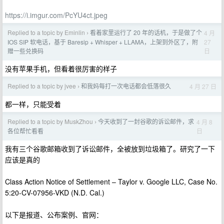
https://i.imgur.com/PcYU4ct.jpeg
Replied to a topic by Eminlin
看着家里运行了 20 年的话机，于是做了个
4 月
›
27
IOS SIP 软电话，基于 Baresip + Whisper + LLAMA，上架到外区了，附
日
赠一些兑换码
没有苹果手机，但看着很厉害的样子
Replied to a topic by jvee
和我妈每打一次电话都会低落很久
4 月 27 日
›
都一样，只能受着
Replied to a topic by MuskZhou
今天收到了一封谷歌的诉讼邮件，求
4 月 8
›
日
各位帮忙看看
我有三个谷歌邮箱收到了诉讼邮件，全被放到垃圾箱了。研究了一下
应该是真的
Class Action Notice of Settlement – Taylor v. Google LLC, Case No.
5:20-CV-07956-VKD (N.D. Cal.)
以下是报道、公布案例、官网：