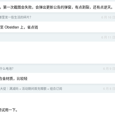
，第一次截图会失败，会弹出更新公告的弹窗，有点割裂，还有点逆天。
在哪里发一些生活的碎片？
6 月 16 
 Obsidian 上，省点钱
6 月 11 
什么电池？
6 月 9 
镁铝合金材质，比较轻
18 年中大促｜满减码 + 活动期间首充赠额 + 组合订阅
6 月 8 
，想试用一下。