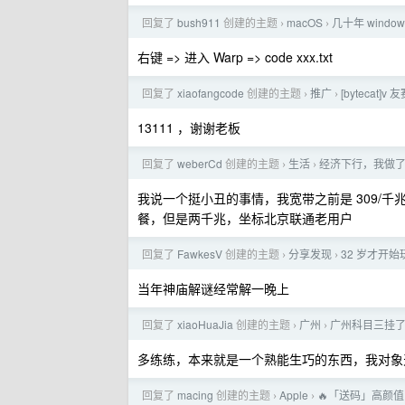
回复了
bush911
创建的主题
macOS
几十年 windo
›
›
右键 => 进入 Warp => code xxx.txt
回复了
xiaofangcode
创建的主题
推广
[bytecat
›
›
13111 ，谢谢老板
回复了
weberCd
创建的主题
生活
经济下行，我做
›
›
我说一个挺小丑的事情，我宽带之前是 309/千兆
餐，但是两千兆，坐标北京联通老用户
回复了
FawkesV
创建的主题
分享发现
32 岁才开
›
›
当年神庙解谜经常解一晚上
回复了
xiaoHuaJia
创建的主题
广州
广州科目三挂
›
›
多练练，本来就是一个熟能生巧的东西，我对象
回复了
macing
创建的主题
Apple
🔥「送码」高颜
›
›