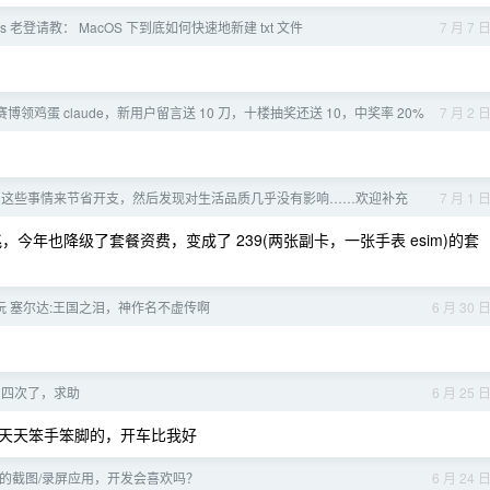
ws 老登请教： MacOS 下到底如何快速地新建 txt 文件
7 月 7 
]v 友赛博领鸡蛋 claude，新用户留言送 10 刀，十楼抽奖还送 10，中奖率 20%
7 月 2 
了这些事情来节省开支，然后发现对生活品质几乎没有影响……欢迎补充
7 月 1 
，今年也降级了套餐资费，变成了 239(两张副卡，一张手表 esim)的套
始玩 塞尔达:王国之泪，神作名不虚传啊
6 月 30 
了四次了，求助
6 月 25 
天天笨手笨脚的，开车比我好
值的截图/录屏应用，开发会喜欢吗？
6 月 24 