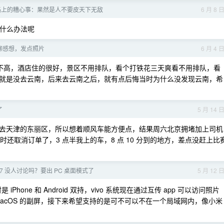
路上的糟心事：果然是人不要皮天下无敌
6 月 8 
什么办法呢
聊感想，发点照片
6 月 4 
实不高，酒店住的很好，景区不用排队，看个打铁花三天爽看不用排队，看
就是没去云南，后来去云南之后，就有点后悔当时为什么没发现云南，希
了
5 月 14 
去天津的东丽区，所以想着顺风车能方便点，结果周六北京拥堵加上司机
时还取消订单了，3 点半我上的车，8 点 10 分到的地方，差点没赶上比
17 没人讨论吗？要出 PC 桌面模式了
5 月 12 
Phone 和 Android 双持，vivo 系统现在通过互传 app 可以访问照片
作为 macOS 的副屏，接下来希望支持的是可不可以不在一个局域网内，像小米