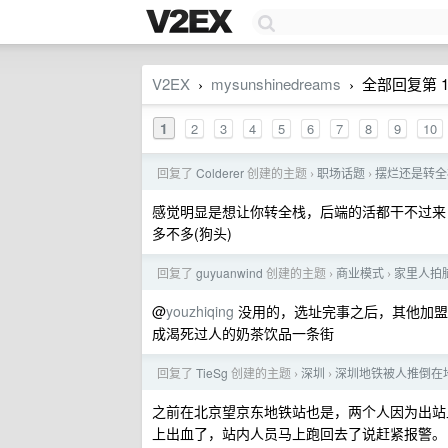
V2EX
mysunshinedreams
全部回复第 1 页
›
›
1
2
3
4
5
6
7
8
9
10
回复了
Colderer
创建的主题
职场话题
摆烂还是转全
›
›
感觉明显是想让你转全栈，后端的活都干不过来
多不多(狗头)
回复了
guyuanwind
创建的主题
商业模式
家里人拍脑
›
›
@
youzhiqing
没用的，选址完事之后，其他加盟
成渴死过人的奶茶饮品一条街
回复了
TieSg
创建的主题
深圳
深圳地铁被人推倒在
›
›
之前在北京望京东地铁站也是，两个人因为出站
上出血了，站内人员马上跑回去了说赶紧报警。