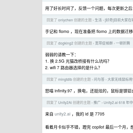
用了好长时间了，反馈一个问题，每次更新之后
回复了
onlychen
创建的主题
生活
[好奇]目前大家
›
›
手记和 flomo ，现在准备把 flomo 上的数据迁移至
回复了
dogking2
创建的主题
宽带症候群
一顿折腾
›
›
弱弱的请教一下：
1. 换 2.5G 光猫改桥接有什么坑吗？
2. wifi 7 路由器选择的是什么？
回复了
mingtdlb
创建的主题
问与答
大家无线鼠标用
›
›
怒喵 infinity.97 ，换电，还挺炫的，鼠标是
回复了
Unity2Ai
创建的主题
推广
Unity2.ai 6
›
›
来自
unity2.ai
，我的 id 是 7705
看着月卡似乎不错，蹬完 copilot 最后一个月