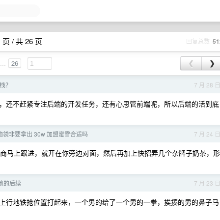
 / 共 26 页
回复总数
51
...
26
❮
❯
栈？
7 月 28 
，还不赶紧专注后端的开发任务，还有心思管前端呢，所以后端的活到底
袋非要拿出 30w 加盟蜜雪合适吗
7 月 24 
商马上跟进，就开在你旁边对面，然后再加上快招弄几个杂牌子奶茶，形
地的后续
7 月 23 
上行地铁抢位置打起来，一个男的给了一个男的一拳，挨揍的男的鼻子马