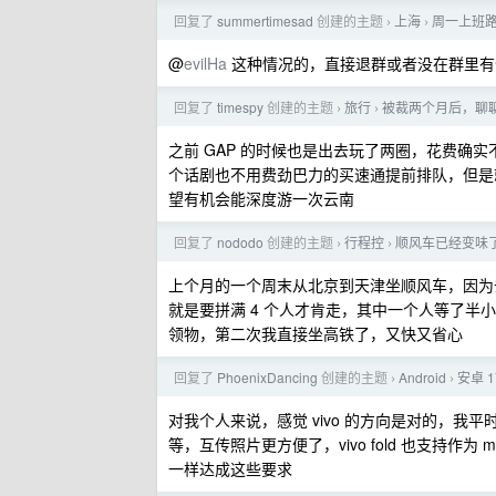
回复了
summertimesad
创建的主题
上海
周一上班
›
›
@
evilHa
这种情况的，直接退群或者没在群里有
回复了
timespy
创建的主题
旅行
被裁两个月后，聊
›
›
之前 GAP 的时候也是出去玩了两圈，花费确
个话剧也不用费劲巴力的买速通提前排队，但是
望有机会能深度游一次云南
回复了
nododo
创建的主题
行程控
顺风车已经变味
›
›
上个月的一个周末从北京到天津坐顺风车，因为
就是要拼满 4 个人才肯走，其中一个人等了半小
领物，第二次我直接坐高铁了，又快又省心
回复了
PhoenixDancing
创建的主题
Android
安卓 
›
›
对我个人来说，感觉 vivo 的方向是对的，我平时是 i
等，互传照片更方便了，vivo fold 也支持
一样达成这些要求