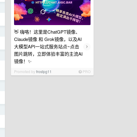
日
👋 嗨咯！这里是ChatGPT镜像、
日
Claude镜像 和 Grok镜像，以及AI
›
大模型API一站式服务站点~点击
图片跳转，立即体验丰富的主流AI
日
镜像！✨
Promoted by
frostpg11
PRO
日
日
日