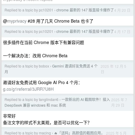
Replied to a topic by pc10201
chrome 最新的 147 版直接卡爆炸了
4 月 20 日
›
@
myprivacy
#28 用了几天 Chrome Beta 也卡了
Replied to a topic by pc10201
chrome 最新的 147 版直接卡爆炸了
4 月 17 日
›
很多插件在当前 Chrome 版本下有兼容问题
一个解决办法：改用 Chrome Beta
Replied to a topic by bobox
Gemini 邀请好友免费送 4 个
2025 年 12 月 5
›
日
月
邀请好友免费试用 Google AI Pro 4 个月：
g.co/g1referral/3JRR7U8H
Replied to a topic by tanglindan6
一款新出的 AI 截图软件！接入
2025 年 7
›
月 29 日
DeepSeek 兼容 windows 和 mac 系统
非常好
备注文字的样式不太美观，是否可以优化一下？
Replied to a topic by macing
🔥「送码」高颜值的截图应用，
2025 年 5 月
›