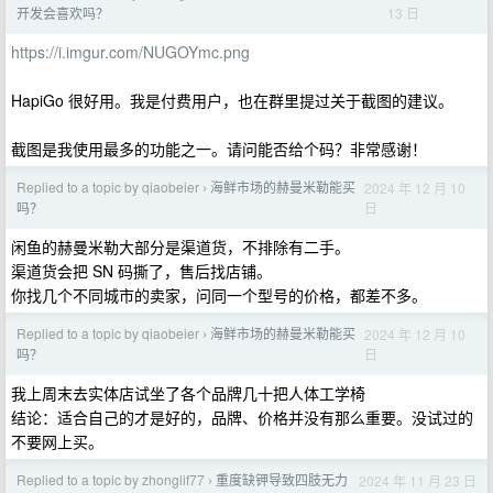
13 日
开发会喜欢吗？
https://i.imgur.com/NUGOYmc.png
HapiGo 很好用。我是付费用户，也在群里提过关于截图的建议。
截图是我使用最多的功能之一。请问能否给个码？非常感谢！
Replied to a topic by qiaobeier
海鲜市场的赫曼米勒能买
2024 年 12 月 10
›
日
吗？
闲鱼的赫曼米勒大部分是渠道货，不排除有二手。
渠道货会把 SN 码撕了，售后找店铺。
你找几个不同城市的卖家，问同一个型号的价格，都差不多。
Replied to a topic by qiaobeier
海鲜市场的赫曼米勒能买
2024 年 12 月 10
›
日
吗？
我上周末去实体店试坐了各个品牌几十把人体工学椅
结论：适合自己的才是好的，品牌、价格并没有那么重要。没试过的
不要网上买。
Replied to a topic by zhonglif77
重度缺钾导致四肢无力
2024 年 11 月 23 日
›