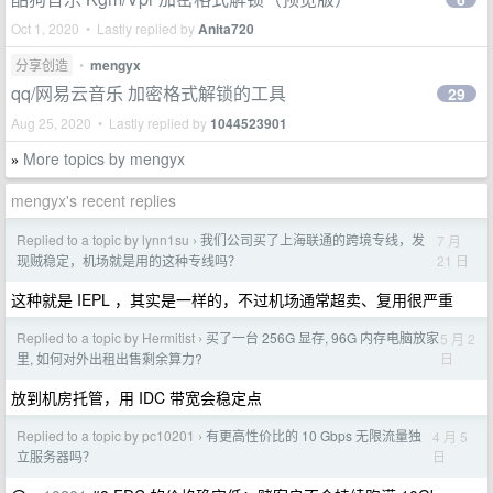
Oct 1, 2020 • Lastly replied by
Anita720
分享创造
•
mengyx
qq/网易云音乐 加密格式解锁的工具
29
Aug 25, 2020 • Lastly replied by
1044523901
More topics by mengyx
»
mengyx's recent replies
Replied to a topic by lynn1su
我们公司买了上海联通的跨境专线，发
7 月
›
21 日
现贼稳定，机场就是用的这种专线吗？
这种就是 IEPL ，其实是一样的，不过机场通常超卖、复用很严重
Replied to a topic by Hermitist
买了一台 256G 显存, 96G 内存电脑放家
5 月 2
›
日
里, 如何对外出租出售剩余算力?
放到机房托管，用 IDC 带宽会稳定点
Replied to a topic by pc10201
有更高性价比的 10 Gbps 无限流量独
4 月 5
›
日
立服务器吗？