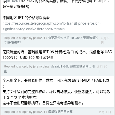
@
pc10201
#8 FDC 的价格确实低；赌客户不会持续跑满 10Gbps ，
超售率足够高吧；
不同地区 IPT 的价格可以看看
https://resources.telegeography.com/ip-transit-price-erosion-
significant-regional-differences-remain
Replied to a topic by pc10201
有更高性价比的 10 Gbps 无限流量独
4 月 5
›
日
立服务器吗？
无限流量的话，基础就是 IPT 95 计费/包端口 的成本；最低也得 USD
1000/月； USD 300 想什么好事
Replied to a topic by jeremyding
组 raid1 不如 数据复制到两份硬
2 月 10
›
日
盘
个人用途下，兼顾易用性、成本，可以考虑 Btrfs RAID1 / RAID1C3
；
支持文件级别的完整性校验、坏块自动修复、快照等能力，可以等效
于 2 个/3 个本地副本；
这样不会出现静默损坏，备份也只需考虑异地副本。
Replied to a topic by pc10201
海量数据回国方案
2 月 1 日
›