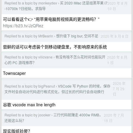
Replied to a topic by monkeydev
买 2020 iMac 还是组黑苹果 i7
2020 年 8 月
›
10 日
-10700k ?日经贴，求指导
可以看看这个👉 “用苹果电脑剪视频真的更流畅吗？”
https://b23.tv/JzQRez
Replied to a topic by MrBearin
想升级下 big bur, 空间不足
2020 年 8 月 8 日
›
尝鲜的话可以考虑装个到移动硬盘里，不影响原来的系统
Replied to a topic by vilicvane
有没有啥不怎么花时间也能玩开
2020 年 8 月
›
1 日
心的 PC 游戏推荐？
Townscaper
2020 年
Replied to a topic by bigPeanut
VSCode 写 Python 的时候，保存
›
7 月 29
文件时会自动对代码进行格式优化，但过长的代码行会自动换行
日
谷歌 vscode max line length
Replied to a topic by joooker
三行代码就赚走 4000w RMB，
2020 年 7 月
›
16 日
还能这么玩？
现实版纸钞屋？