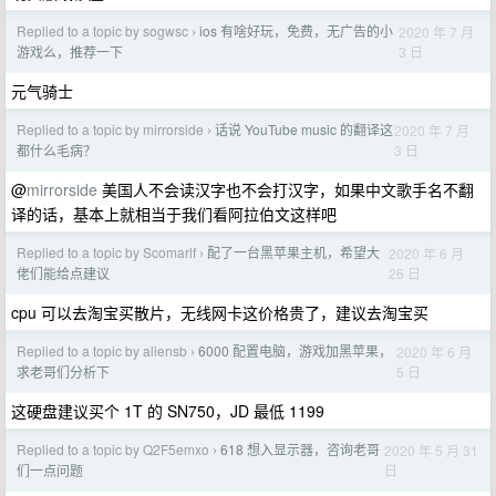
Replied to a topic by sogwsc
ios 有啥好玩，免费，无广告的小
2020 年 7 月
›
3 日
游戏么，推荐一下
元气骑士
Replied to a topic by mirrorside
话说 YouTube music 的翻译这
2020 年 7 月
›
3 日
都什么毛病？
@
mirrorside
美国人不会读汉字也不会打汉字，如果中文歌手名不翻
译的话，基本上就相当于我们看阿拉伯文这样吧
Replied to a topic by Scomarlf
配了一台黑苹果主机，希望大
2020 年 6 月
›
26 日
佬们能给点建议
cpu 可以去淘宝买散片，无线网卡这价格贵了，建议去淘宝买
Replied to a topic by aliensb
6000 配置电脑，游戏加黑苹果，
2020 年 6 月
›
5 日
求老哥们分析下
这硬盘建议买个 1T 的 SN750，JD 最低 1199
Replied to a topic by Q2F5emxo
618 想入显示器，咨询老哥
2020 年 5 月 31
›
日
们一点问题