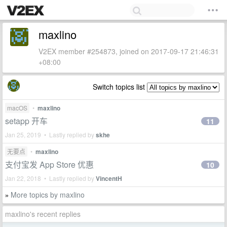
maxlino
V2EX member #254873, joined on 2017-09-17 21:46:31
+08:00
Switch topics list
macOS
•
maxlino
setapp 开车
11
Jan 25, 2019 • Lastly replied by
skhe
无要点
•
maxlino
支付宝发 App Store 优惠
10
Jan 22, 2018 • Lastly replied by
VincentH
More topics by maxlino
»
maxlino's recent replies