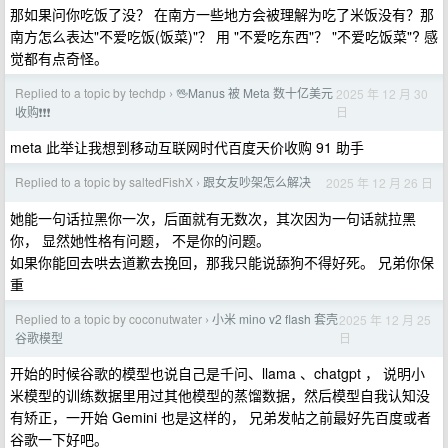
那如果问你吃饭了没？ 在南方一些地方会被理解为吃了米饭没有？那
南方怎么表达"不爱吃饭(饭菜)"？ 用 "不爱吃东西"？ "不爱吃饭菜"? 感
觉都有点奇怪。
Replied to a topic by techdp
🖖Manus 被 Meta 数十亿美元
2025 年 12 月 30
›
日
收购❗❗❗
meta 此举让我想到移动互联网时代百度天价收购 91 助手
Replied to a topic by saltedFishX
跟女友吵架怎么解决
2025 年 12 月 26 日
›
她能一句话拉黑你一次，后面就有无数次，其次因为一句话就拉黑
你， 显然她性格有问题， 不是你的问题。
如果你能回去哄去道歉去挽回，那我只能说舔狗不得好死。 兄弟你保
重
Replied to a topic by coconutwater
小米 mino v2 flash 套壳
2025 年 12 月 25
›
日
谷歌模型
开始的时候谷歌的模型也说自己是千问、llama 、chatgpt ， 说明小
米模型的训练数据里用过其他模型的蒸馏数据，然后模型自我认知没
有矫正，一开始 Gemini 也是这样的， 兄弟发帖之前最好先百度或者
谷歌一下好吧。