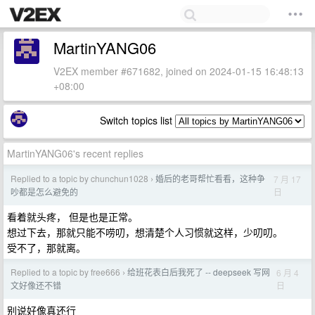
MartinYANG06
V2EX member #671682, joined on 2024-01-15 16:48:13
+08:00
Switch topics list
MartinYANG06's recent replies
Replied to a topic by chunchun1028
婚后的老哥帮忙看看，这种争
7 月 17
›
日
吵都是怎么避免的
看着就头疼， 但是也是正常。
想过下去，那就只能不唠叨，想清楚个人习惯就这样，少叨叨。
受不了，那就离。
Replied to a topic by free666
给班花表白后我死了 -- deepseek 写网
6 月 4
›
日
文好像还不错
别说好像真还行