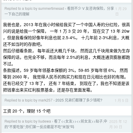
Replied to a topic by summertimesad
看到不少 V 友咨询保险，分享
1 月 29
›
日
一下自己的理解
我爸也是，2013 年在我小时候给我买了一个中国人寿的分红险，很高
兴的说是给我一个保障， 一年 1 万 3 交 20 年， 现在交了 13 年 20w
，但是我看保险好像年利息也就 2.5-4%， 十几年前 2-3%利息，大概
还不如当时的存款吧。
然后仔细看条款， 每年返还大概几千块， 然而这几千块用来做为生存
保障的话，也完全不够，而且每年 2.5%的利息，大概连通货膨胀都跑
不过。
条款描述，59 岁每年领基本保额的 3%，59-85 岁每年领 6%， 然而
等到 2060 年， 我觉得人民币的购买力和现在日元相比也好的有限。
还有已经交了 13 年了， 还有 7 年结束， 到现在了，我也不知道是该
把钱拿出来买红利股票基金，还是存在里面发霉。
Replied to a topic by mark257
2025 兄弟们都赚了多少钱呢?
1 月 5 日
›
工资 20 个，理财 15 个吧
Replied to a topic by liudewa
看了<<女友>><<前女友>>贴子,中
2025 年 12
›
月 30 日
的"不爱吃饭",你们第一反应都是不吃"米饭"吗