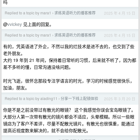
吗
Replied to a topic by mara1
求练英语听力的播客推荐
2025 年 4 月 15 日
›
@
vvickey
见上面的回复。
Replied to a topic by mara1
求练英语听力的播客推荐
2025 年 4 月 15 日
›
有的，凭英语进了外企，不然以我的烂技术是进不去的，也交到了些
老外朋友。
大约 19 年到 21 年间，保持着日常听的习惯，后来就不听了，因为都
差不多听的懂，日常沟通没啥问题。
时光飞逝，很怀念那段专注学语言的时光，学习的时候感觉很快乐，
加油，朋友。
Replied to a topic by alading11
分享一下线上配镜体验
2025 年 3 月 20 日
›
你是不是之前没带过有散光的眼镜？ 这个我感觉你误会宝岛眼镜了。
大部分人第一次带有散光的镜片都会不适应，头晕模糊。所以一些眼
镜店为了客户不差评，尽量不配散光镜片。有散光也很慎重，能通过
提高近视度数来解决的，就不会给你配散光。