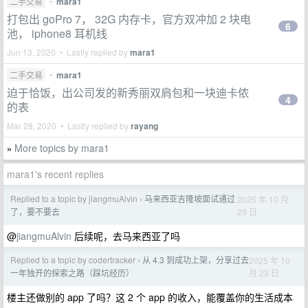
二手交易
•
mara1
打包出 goPro 7， 32G 内存卡，官方双冲加 2 块电
6
池， iphone8 耳机线
Jun 13, 2020 • Lastly replied by
mara1
二手交易
•
mara1
迫于恰饭，出公司发的新秀丽双肩包和一块迪卡侬
4
的表
Mar 28, 2020 • Lastly replied by
rayang
More topics by mara1
»
mara1's recent replies
Replied to a topic by jiangmuAlvin
马来西亚吉隆坡面试通过
2025 年 10 月
›
29 日
了，要不要去
@
jiangmuAlvin
后续呢，去马来西亚了吗
Replied to a topic by codertracker
从 4.3 到成功上架，分享过去
2025 年 10
›
月 23 日
一年独开的探索之路（踩坑经历）
楼主还做别的 app 了吗？这 2 个 app 的收入，能覆盖你的生活成本