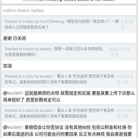
male's recent replies
Replied to a topic by hua7328wang
微信支付后摇一摇太烦人？一键
2 月 28
›
日
关闭入口的链接我抓出来了
谢谢 已关闭
Replied to a topic by seafog
想讲一讲自己这么多年的创伤，
2025 年 8 月
›
11 日
大家觉得是矫情吗？
加油
Replied to a topic by wuxie01
要从 x 本 外包退项 想咨询下有没有
2025 年 8
›
月 6 日
抗争过，或者有经验的捞们 咨询下索要赔偿的经验
@
wuxie01
这就是麻烦的点呀 政策规定和实施 要是真要上传下达那么
简单就好了 愿意折腾肯定可以
Replied to a topic by wuxie01
要从 x 本 外包退项 想咨询下有没有
2025 年 8
›
月 6 日
抗争过，或者有经验的捞们 咨询下索要赔偿的经验
@
wuxie01
拿赔偿会让你签协议 没有其他纠纷 包括公积金和社保 你
如果后面追的话 公司可能会问你要回来 反正有点麻烦 我自离是我要