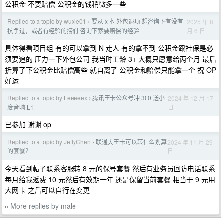
公积金 不要赔偿 公积金的钱稍微多一些
Replied to a topic by wuxie01
要从 x 本 外包退项 想咨询下有没有
2025 年 8
›
月 6 日
抗争过，或者有经验的捞们 咨询下索要赔偿的经验
具体得看项目组 有的可以拿到 N 走人 有的拿不到 公积金跟社保是必
须要追的 压力一下外包公司 我当时工龄 3+ 大概只愿意给两个月 最后
折算了下公积金比赔偿高些 就自离了 公积金和赔偿只能拿一个 祝 OP
好运
Replied to a topic by Leeeeex
腾讯王卡公众号冲 300 送小
2024 年 12 月 17
›
日
度音响 L1
已参加 谢谢 op
Replied to a topic by JeffyChen
联通大王卡可以转什么划算
2024 年 11 月 29
›
日
的套餐？
今天看到帖子联系客服转 8 元的保号套餐 然后有业务员回访电话联系
每月给我返费 10 元然后有效期一年 还是保留当前套餐 相当于 9 元用
大网卡 之后可以自行在变更
More replies by male
»