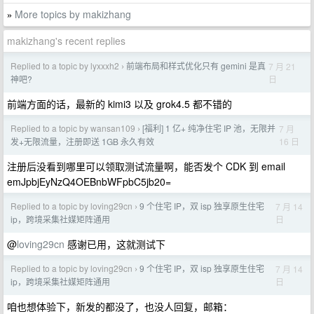
More topics by makizhang
»
makizhang's recent replies
Replied to a topic by lyxxxh2
前端布局和样式优化只有 gemini 是真
7 月 21
›
日
神吧?
前端方面的话，最新的 kimi3 以及 grok4.5 都不错的
Replied to a topic by wansan109
[福利] 1 亿+ 纯净住宅 IP 池，无限并
7 月
›
16 日
发+无限流量，注册即送 1GB 永久有效
注册后没看到哪里可以领取测试流量啊，能否发个 CDK 到 email
emJpbjEyNzQ4OEBnbWFpbC5jb20=
Replied to a topic by loving29cn
9 个住宅 IP，双 isp 独享原生住宅
7 月 14
›
日
ip，跨境采集社媒矩阵通用
@
loving29cn
感谢已用，这就测试下
Replied to a topic by loving29cn
9 个住宅 IP，双 isp 独享原生住宅
7 月 14
›
日
ip，跨境采集社媒矩阵通用
咱也想体验下，新发的都没了，也没人回复，邮箱：