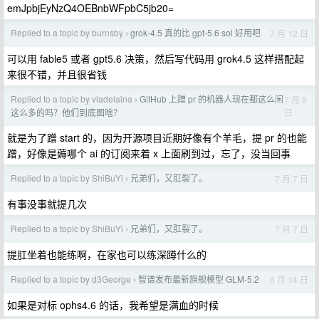
emJpbjEyNzQ4OEBnbWFpbC5jb20=
Replied to a topic by burnsby
grok-4.5 真的比 gpt-5.6 sol 好用吧
7 月 12 日
›
可以用 fable5 或者 gpt5.6 决策，然后写代码用 grok4.5 这样搭配起
来很不错，并且很省钱
Replied to a topic by vladelaina
GitHub 上蹭 pr 的机器人现在都这么闲
7 月 8
›
日
这么多的吗？他们到底图啥？
就是为了蹭 start 的，因为开源项目近期好像有个羊毛，提 pr 的也能
蹭，好像是薅哪个 ai 的订阅来着 x 上面刷到过，忘了，没当回事
Replied to a topic by ShiBuYi
兄弟们，又肛裂了。
7 月 7 日
›
有事没事就提几次
Replied to a topic by ShiBuYi
兄弟们，又肛裂了。
7 月 7 日
›
提肛坐着也能练啊，在家也可以练深蹲什么的
Replied to a topic by d3George
智谱发布最新旗舰模型 GLM-5.2
6 月 14 日
›
如果是对标 ophs4.6 的话，我希望是满血的时候