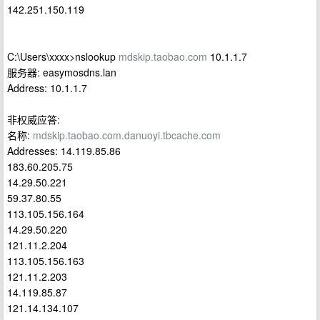
142.251.150.119
C:\Users\xxxx>nslookup
mdskip.taobao.com
10.1.1.7
服务器: easymosdns.lan
Address: 10.1.1.7
非权威应答:
名称:
mdskip.taobao.com.danuoyi.tbcache.com
Addresses: 14.119.85.86
183.60.205.75
14.29.50.221
59.37.80.55
113.105.156.164
14.29.50.220
121.11.2.204
113.105.156.163
121.11.2.203
14.119.85.87
121.14.134.107