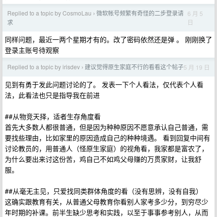
Replied to a topic by CosmoLau
微软帐号频繁有奇怪的二步登录请
6 月 5
›
日
求
同样问题，最近一两个星期才有的。改了密码依然还是弹 。 刚刚换了
登录主账号待观察
Replied to a topic by irisdev
建议觉得原生家庭不行的看看这个帖子
5 月 19 日
›
见到有勇于发此问题讨论的了。 发表一下个人看法，仅代表个人看
法，此看法也只是指导我在前进
##从物竞天择，适者生存角度看
首先大多数人都很普通，但是因为种种原因不愿意承认自己普通，需
要找些理由，比如家里的原因造成自己的种种境遇。 看到回复中间有
讨论教员的，用普通人（怪原生家庭）的视角看，我家都是富农了，
为什么要出来讨这份苦，鸡自己不如鸡父母赚的万贯家财，让我舒
服。
##从毫无主见，只爱找同类群体角度的看（没有思辨，没有自我）
这确实跟教育有关，从普通父母教育你看别人家考多少分，到穷尽少
年时期的补课。前半生缺少思考和实践，以至于事事参考别人，从而