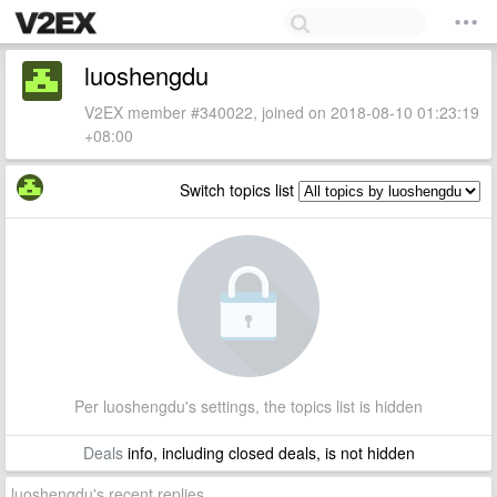
luoshengdu
V2EX member #340022, joined on 2018-08-10 01:23:19
+08:00
Switch topics list
Per luoshengdu's settings, the topics list is hidden
Deals
info, including closed deals, is not hidden
luoshengdu's recent replies