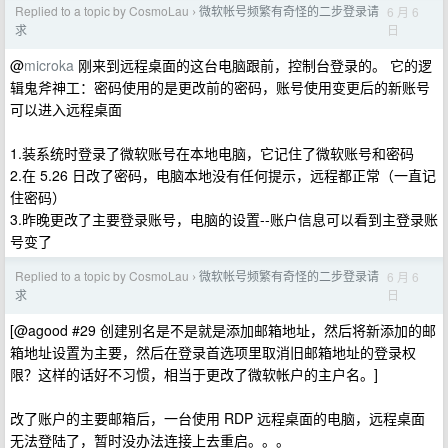
Replied to a topic by CosmoLau
微软帐号频繁有奇怪的二步登录请
6 月 6
›
日
求
@
microka
刚来到远程桌面的这台电脑跟前，控制台登录的。 它的逻
辑鬼斧神工：密码使用的是更改前的密码，账号使用变更后的新账号
可以进入远程桌面
1.装系统时登录了微软账号在本地电脑，它记住了微软账号和密码
2.在 5.26 日改了密码，电脑本地没有任何提示，远程都正常（一直记
住密码）
3.昨晚更改了主要登录账号，电脑的设置--账户信息可以看到主登录账
号变了
Replied to a topic by CosmoLau
微软帐号频繁有奇怪的二步登录请
6 月 6
›
日
求
[@agood #29 创建别名是不是就是添加邮箱地址，然后将新添加的邮
箱地址设置为主要，然后在登录首选项里取消旧邮箱地址的登录权
限？这样的话好不习惯，相当于更改了微软帐户的主户名。]
改了账户的主要邮箱后，一台使用 RDP 远程桌面的电脑，远程桌面
无法登陆了，暂时没办法连接上去重启。。。