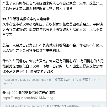
产生了真有抑郁在自杀边缘回来的人吐槽自己家庭、父母，这些只是
普通家庭无主见遭遇的也跟着吐槽，放大了噪音
##从生活确实很艰难的人角度看
从小在城市被父母极限施压，在农村确实极度贫困物质缺乏。导致缺
乏勇气尝试突破；此类群体也有勇于者突破因为以前太苦，以后不要
再受苦
总结：人要对自己负责！不负责就是打嘴炮谁不会，你过的不好怨天
尤人银行并不会可怜多给你产生些利息。
什么？？同情心，你说大声点，你自己有同情心吗？ 有同情心的人竟
然到处极限贬低自己父母、环境、自己的一切？出生没得选这就是命
你不承认也不行！ 你需要逆天改命
Replied to a topic by luoshengdu
出个搬瓦工 BWH 18.79 的传家宝
5 月 11
›
日
￥ 100
@
zsj1029
我的非晚高峰这样的速度
https://i.imgur.com/boK1KM4.jpeg
.
Replied to a topic by lambert97
周末双休会选择去爬山吗？
5 月 8 日
›