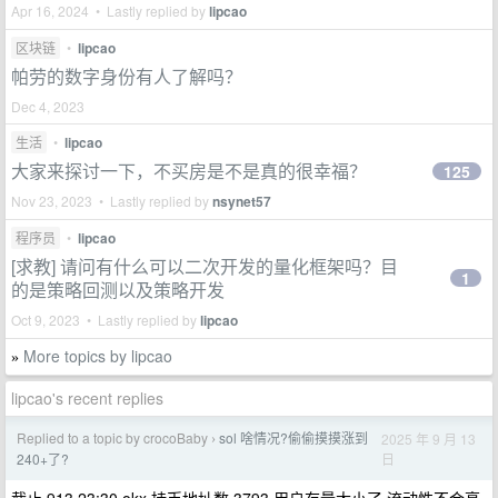
Apr 16, 2024 • Lastly replied by
lipcao
区块链
•
lipcao
帕劳的数字身份有人了解吗？
Dec 4, 2023
生活
•
lipcao
大家来探讨一下，不买房是不是真的很幸福？
125
Nov 23, 2023 • Lastly replied by
nsynet57
程序员
•
lipcao
[求教] 请问有什么可以二次开发的量化框架吗？目
1
的是策略回测以及策略开发
Oct 9, 2023 • Lastly replied by
lipcao
More topics by lipcao
»
lipcao's recent replies
Replied to a topic by crocoBaby
sol 啥情况?偷偷摸摸涨到
2025 年 9 月 13
›
日
240+了?