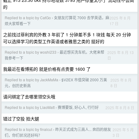
截止 913 23:30 okx 持币地址数 3793 用户存量太小了 流动性不会高
的
Replied to a topic by CatGo
女朋友打算花 7000 去学英语，麻
2025 年 8 月
›
17 日
烦大家帮看一下
之前找过菲利宾的外教 3 年前了 1 分钟差不多 1 块钱 每天 20 分钟
可以选择学习的类型工作英语或者雅思之类的 挺好的
Replied to a topic by woshi233
最近想买洗车机，大佬来帮
2025 年 8 月 13
›
日
我参考一下
我最近在看博拓的 就是价格有点贵要 1600 了
Replied to a topic by JackMaMa
$V2EX 市值突破 2000 万美
2025 年 8 月
›
8 日
元，创历史新高
请问绑定了去哪里领空头哦
Replied to a topic by LiaoMatt
赛博要饭, 好心人, 行行好
2025 年 8 月 8 日
›
错过了空投 拍大腿
Replied to a topic by finalcut
昨天正式成为三高人... 奔四的朋友
2025 年 5 月
›
3 日
们，你们状况还好吗？