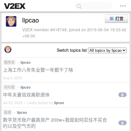
lipcao
打赏
V2EX member #418748, joined on 2019-06-04 19:33:42
+08:00
Switch topics list
程序员
•
lipcao
上海工作八年失业整一年都干了啥
Aug 6, 2025
问与答
•
lipcao
中年夫妻双双离职退休
8
Jul 22, 2024 • Lastly replied by
lipcao
投资
•
lipcao
数字货币账户最高资产 200w+我是如何忍住不买合
6
约以及空气币的