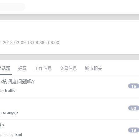
 2018-02-09 13:08:38 +08:00
术话题
好玩
工作信息
交易信息
城市相关
注大小核调度问题吗?
16
 by
traffic
80
by
orangejx
吗?
19
eplied by
lxml