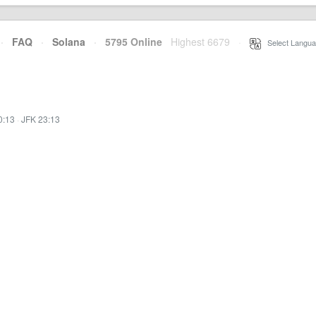
·
FAQ
·
Solana
·
5795 Online
Highest 6679
·
Select Langua
0:13
·
JFK 23:13