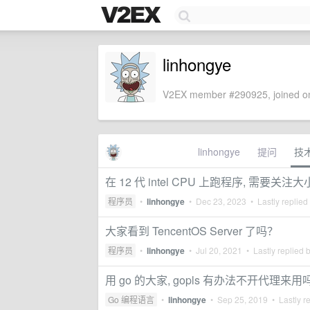
linhongye
V2EX member #290925, joined on
linhongye
提问
技
在 12 代 intel CPU 上跑程序, 需要关
程序员
•
linhongye
•
Dec 23, 2023
• Lastly replied
大家看到 TencentOS Server 了吗？
程序员
•
linhongye
•
Jul 20, 2021
• Lastly replied 
用 go 的大家, gopls 有办法不开代理来用
Go 编程语言
•
linhongye
•
Sep 25, 2019
• Lastly r