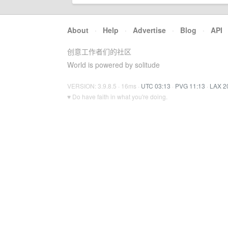
About
·
Help
·
Advertise
·
Blog
·
API
创意工作者们的社区
World is powered by solitude
VERSION: 3.9.8.5 · 16ms ·
UTC 03:13
·
PVG 11:13
·
LAX 2
♥ Do have faith in what you're doing.