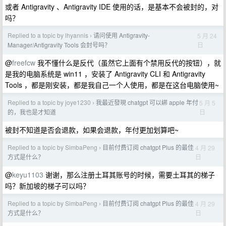
或者 Antigravity 、Antigravity IDE 使用的话，是基本不会被封的，对
吗？
Replied to a topic by lhyannis
请问使用 Antigravity-
5 月 24
›
日
Manager/Antigravity Tools 会封号吗？
@
freefcw
我不懂什么是反代（虽然它上面有个禁用反代的按钮），就
是我的电脑系统是 win11 ，安装了 Antigravity CLI 和 Antigravity
Tools ，都是刚安装，都是我自己一个人使用，都是在这台电脑使用~
Replied to a topic by joye1230
我最近發現 chatgpt 可以綁 apple 年付
5 月 5
›
日
的，我也是才知道
被封不知道是否会退款，如果会退款，年付更加划算吧~
Replied to a topic by SimbaPeng
目前付费订阅 chatgpt Plus 的最佳
4 月 29
›
日
方式是什么？
@
keyu1103
谢谢，那么注册土耳其账号的时候，需要土耳其的梯子
吗？新加坡的梯子可以吗？
Replied to a topic by SimbaPeng
目前付费订阅 chatgpt Plus 的最佳
4 月 29
›
日
方式是什么？