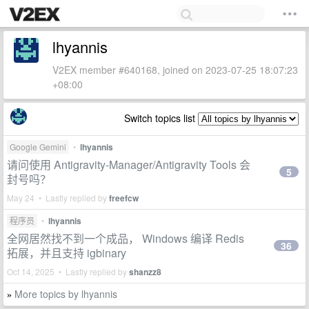
lhyannis
V2EX member #640168, joined on 2023-07-25 18:07:23
+08:00
Switch topics list
Google Gemini
•
lhyannis
请问使用 Antigravity-Manager/Antigravity Tools 会
5
封号吗？
May 24 • Lastly replied by
freefcw
程序员
•
lhyannis
全网居然找不到一个成品， Windows 编译 Redis
36
拓展，并且支持 igbinary
Oct 14, 2025 • Lastly replied by
shanzz8
More topics by lhyannis
»