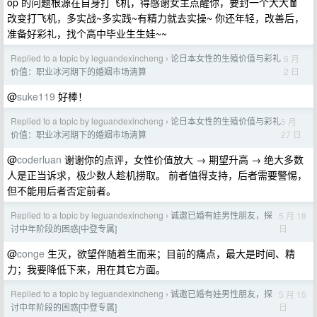
op 的问题根源在自身打飞机，得感谢女主点醒你，要封一个大大🧧
改变打飞机，多实战~多实践~有精力就去实操~ 你还年轻，改善后，
准备好彩礼，找个高中毕业生生娃~~
Replied to a topic by leguandexincheng
论日本女性的生殖价值与彩礼
6 月
›
2 日
价值：职业冰河期下的婚姻市场清算
@
suke119
好棒！
Replied to a topic by leguandexincheng
论日本女性的生殖价值与彩礼
5 月
›
27 日
价值：职业冰河期下的婚姻市场清算
@
coderluan
谢谢你的点评，女性价值放大 → 期望升高 → 绝大多数
人是正当诉求，极少数人趁机捞取。 前者值得支持，后者需要警惕，
但不能用后者否定前者。
Replied to a topic by leguandexincheng
诚邀已婚有娃男性朋友，探
5 月 18
›
日
讨中年阶段的困惑[中登专属]
@
conge
生灭，欲望伴随着生而来；目前的痛点，最大是时间、精
力；我要降低下来，用在其它方面。
Replied to a topic by leguandexincheng
诚邀已婚有娃男性朋友，探
5 月 15
›
日
讨中年阶段的困惑[中登专属]