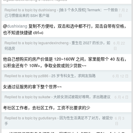
Replied to a topic by dushixiang
[抽 3 个永久授权] Termark：一个按自
7 月 2
›
日
己习惯做出来的 SSH 客户端
@
dushixiang
复制不方便哈，双击和选中都不行，双击自带有空格，
也不知道快捷键 ctrl+c
Replied to a topic by leguandexincheng
重生在 2027 的长沙，如
6 月 22
›
日
何选房
他自己想购买的房产价值是 120~160W 之间，家里能帮个 40 左右，
公积金还有个 10W+，争取全款或则少贷款~~
Replied to a topic by pz886
25 岁专科女生，求网友指路
6 月 12 日
›
女通过征服男的拿下整个世界~~
Replied to a topic by suikatw
大龄女测试被裁好难啊，求出路建议
6 月 4 日
›
考社区工作者，去社区工作，工资不比要求的少
Replied to a topic by gudutianya
因为性生活满足不了对方，被提分
6 月 3
›
日
手