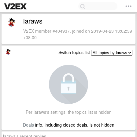
laraws
V2EX member #404937, joined on 2019-04-23 13:02:39
+08:00
Switch topics list
Per laraws's settings, the topics list is hidden
Deals
info, including closed deals, is not hidden
laraws's recent replies