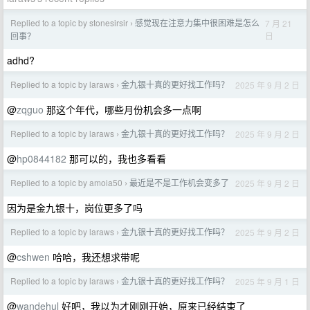
Replied to a topic by stonesirsir
感觉现在注意力集中很困难是怎么
7 月 21
›
日
回事？
adhd?
Replied to a topic by laraws
金九银十真的更好找工作吗？
2025 年 9 月 2 日
›
@
zqguo
那这个年代，哪些月份机会多一点啊
Replied to a topic by laraws
金九银十真的更好找工作吗？
2025 年 9 月 2 日
›
@
hp0844182
那可以的，我也多看看
Replied to a topic by amoia50
最近是不是工作机会变多了
2025 年 9 月 2 日
›
因为是金九银十，岗位更多了吗
Replied to a topic by laraws
金九银十真的更好找工作吗？
2025 年 9 月 2 日
›
@
cshwen
哈哈，我还想求带呢
Replied to a topic by laraws
金九银十真的更好找工作吗？
2025 年 9 月 1 日
›
@
wandehul
好吧，我以为才刚刚开始，原来已经结束了