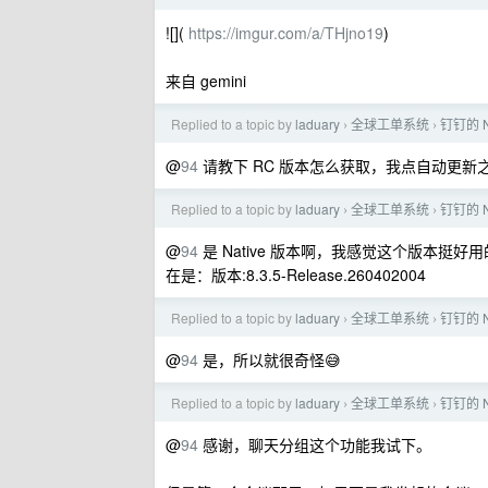
![](
https://imgur.com/a/THjno19
)
来自 gemini
Replied to a topic by
laduary
全球工单系统
钉钉的 
›
›
@
94
请教下 RC 版本怎么获取，我点自动更新
Replied to a topic by
laduary
全球工单系统
钉钉的 
›
›
@
94
是 Native 版本啊，我感觉这个版本挺好
在是：版本:8.3.5-Release.260402004
Replied to a topic by
laduary
全球工单系统
钉钉的 
›
›
@
94
是，所以就很奇怪😅
Replied to a topic by
laduary
全球工单系统
钉钉的 
›
›
@
94
感谢，聊天分组这个功能我试下。