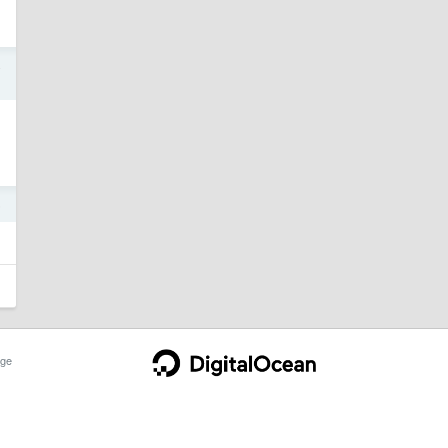
4
5
ge