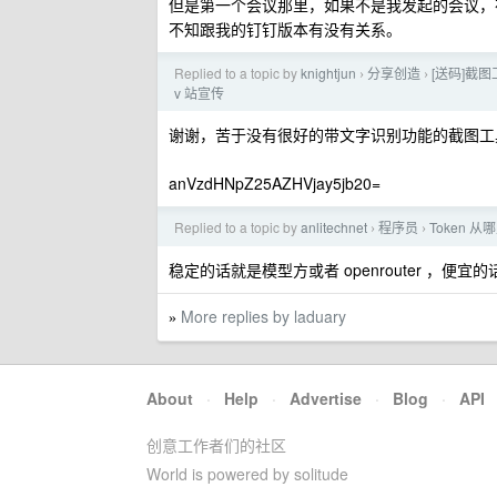
但是第一个会议那里，如果不是我发起的会议，
不知跟我的钉钉版本有没有关系。
Replied to a topic by
knightjun
分享创造
[送码]截
›
›
v 站宣传
谢谢，苦于没有很好的带文字识别功能的截图工
anVzdHNpZ25AZHVjay5jb20=
Replied to a topic by
anlitechnet
程序员
Token 
›
›
稳定的话就是模型方或者 openrouter ，便
More replies by laduary
»
About
·
Help
·
Advertise
·
Blog
·
API
创意工作者们的社区
World is powered by solitude