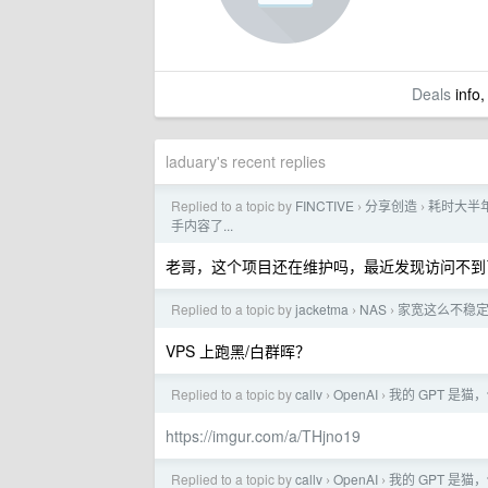
Deals
info,
laduary's recent replies
Replied to a topic by
FINCTIVE
分享创造
耗时大半
›
›
手内容了...
老哥，这个项目还在维护吗，最近发现访问不
Replied to a topic by
jacketma
NAS
家宽这么不稳定
›
›
VPS 上跑黑/白群晖？
Replied to a topic by
callv
OpenAI
我的 GPT 是猫，
›
›
https://imgur.com/a/THjno19
Replied to a topic by
callv
OpenAI
我的 GPT 是猫，
›
›