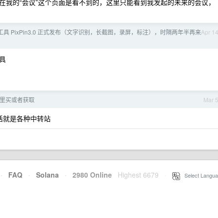
在我的“会议”这个页面是看不到的，这里只能看到我发起的未来的会议，
图工具 PixPin3.0 正式发布（文字识别，长截图，录屏，标注），时隔两年半再来
Apr 1
具
从哪里买或者获取
Mar 
宜的话就是各种中转站
·
FAQ
·
Solana
·
2980 Online
Highest 6679
·
Select Langua