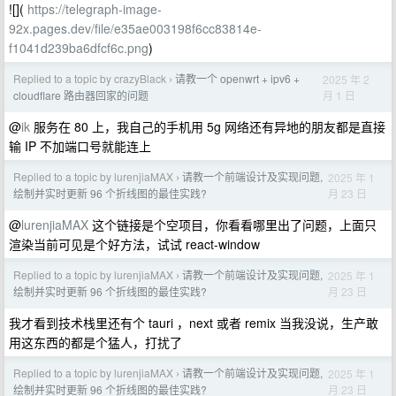
![](
https://telegraph-image-
92x.pages.dev/file/e35ae003198f6cc83814e-
f1041d239ba6dfcf6c.png
)
Replied to a topic by crazyBlack
请教一个 openwrt + ipv6 +
2025 年 2
›
月 1 日
cloudflare 路由器回家的问题
@
ik
服务在 80 上，我自己的手机用 5g 网络还有异地的朋友都是直接
输 IP 不加端口号就能连上
Replied to a topic by lurenjiaMAX
请教一个前端设计及实现问题,
2025 年 1
›
月 23 日
绘制并实时更新 96 个折线图的最佳实践?
@
lurenjiaMAX
这个链接是个空项目，你看看哪里出了问题，上面只
渲染当前可见是个好方法，试试 react-window
Replied to a topic by lurenjiaMAX
请教一个前端设计及实现问题,
2025 年 1
›
月 23 日
绘制并实时更新 96 个折线图的最佳实践?
我才看到技术栈里还有个 tauri ，next 或者 remix 当我没说，生产敢
用这东西的都是个猛人，打扰了
Replied to a topic by lurenjiaMAX
请教一个前端设计及实现问题,
2025 年 1
›
月 23 日
绘制并实时更新 96 个折线图的最佳实践?