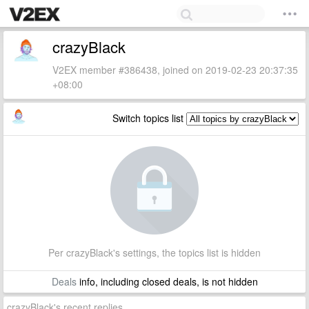
crazyBlack
V2EX member #386438, joined on 2019-02-23 20:37:35
+08:00
Switch topics list
Per crazyBlack's settings, the topics list is hidden
Deals
info, including closed deals, is not hidden
crazyBlack's recent replies