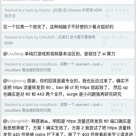
Replied to a topic by Diphia
[分享] 在 Chrome 中禁用 HDR
2025 年 6 月 6
›
日
的方法
见一个拉黑一个就完了，这种纯脑子不好使的少看点挺好的
Replied to a topic by CKAJ555
兄弟们 显卡要不要换啊
2025 年 2 月 11
›
日
5090
@
LiuJiang
单纯打游戏剪视频基本没区别，是锁住了 ai 算力
Replied to a topic by crazyBlack
请教一个 openwrt + ipv6 +
2025 年 2
›
月 2 日
cloudflare 路由器回家的问题
@
kingloong
感谢，你的回答是最专业的，我也反应过来了，确实不
该把 https 流量转发到 80 ，ban 掉 cf 的 https 就起效了， 然后 op
也确实是对 80 和 443 两个全开，surge 是小问题我再研究研究
Replied to a topic by crazyBlack
请教一个 openwrt + ipv6 +
2025 年 2
›
月 2 日
cloudflare 路由器回家的问题
@
yufeng0681
啊感谢🙏，明知是 https 流量还转发到 80 端口确实是
我思想滑坡了，方案 1 确实生效了，方案 2 我尝试了把 https 流量转
发到 443 但是被 nginx 拦下来了，报了个 403 但是看起来至少请求进