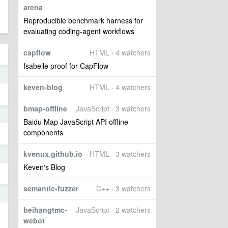
arena
Reproducible benchmark harness for
evaluating coding-agent workflows
capflow
HTML · 4 watchers
Isabelle proof for CapFlow
3
keven-blog
HTML · 4 watchers
bmap-offline
JavaScript · 3 watchers
3
Baidu Map JavaScript API offline
components
kvenux.github.io
HTML · 3 watchers
3
Keven's Blog
semantic-fuzzer
C++ · 3 watchers
3
beihangtmc-
JavaScript · 2 watchers
webot