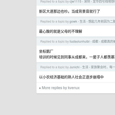
Replied to a topic by
cjw1115
深圳
龙华四号线地铁
›
›
新区大道那边也吵。当成背景音就行了
Replied to a topic by
gowk
生活
想起几年前因为二
›
›
最心酸的就是父母的不理解
Replied to a topic by
liudaolunhuibl
成都
成都真的
›
›
坐标鹅厂
培训的时候见到同事从成都来，一屋子人都羡慕
Replied to a topic by
Junichi
生活
家族聚会时，每
›
›
以小农经济基础的熟人社会正逐步崩塌中
More replies by kvenux
»