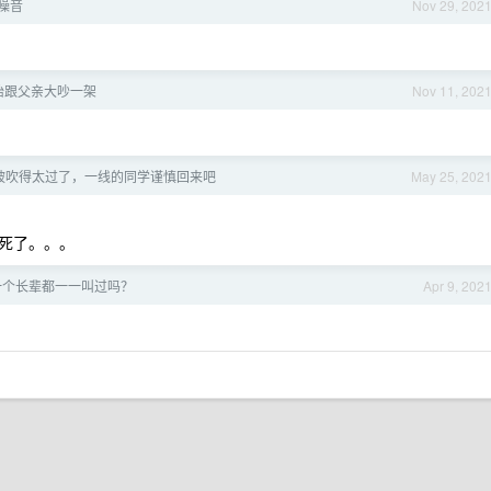
噪音
Nov 29, 202
胎跟父亲大吵一架
Nov 11, 202
被吹得太过了，一线的同学谨慎回来吧
May 25, 202
死了。。。
一个长辈都一一叫过吗？
Apr 9, 202