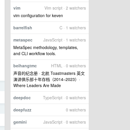
vim
Vim script · 2 watchers
vim configuration for keven
barrelfish
C · 1 watchers
metaspec
JavaScript · 1 watchers
MetaSpec methodology, templates,
and CLI workflow tools.
beihangtmc
HTML · 0 watchers
声音的纪念册 · 北航 Toastmasters 英文
演讲俱乐部十年存档（2014–2023）·
Where Leaders Are Made
9
deepdoc
TypeScript · 0 watchers
1
deepfuzz
0 watchers
gemini
JavaScript · 0 watchers