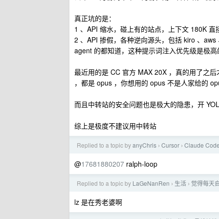
真正坑的是：
1 、API 缩水，碰上有的站点，上下文 180K
2 、API 掺假，各种逆向源头，包括 kiro 、a
agent 的都知道，这种提示词注入优先级是极
最近用的是 CC 官方 MAX 20X ，真的用了之
，都是 opus ，你想用的 opus 不是人家给的 op
而且中转站的安全问题也是极大的隐患，开 YOLO
综上是极度不建议用中转站
Replied to a topic by
anyChris
Cursor
Claude 
›
›
@
17681880207
ralph-loop
Replied to a topic by
LaGeNanRen
生活
觉得每天
›
›
lz 是在秀老婆啊