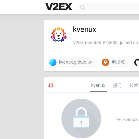
kvenux
V2EX member #74663, joined on 
kvenux.github.io/
新加坡
kvenux
提问
技术
Per kvenux's