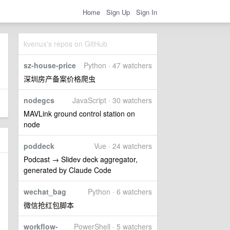
Home
Sign Up
Sign In
kvenux's repos on GitHub
sz-house-price
Python · 47 watchers
深圳房产备案价格爬虫
nodegcs
JavaScript · 30 watchers
MAVLink ground control station on
node
poddeck
Vue · 24 watchers
Podcast → Slidev deck aggregator,
generated by Claude Code
wechat_bag
Python · 6 watchers
微信抢红包脚本
workflow-
PowerShell · 5 watchers