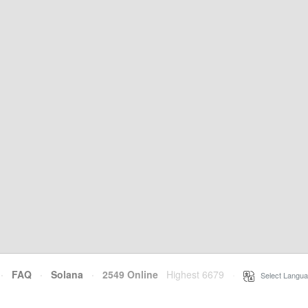
·
FAQ
·
Solana
·
2549 Online
Highest 6679
·
Select Langua