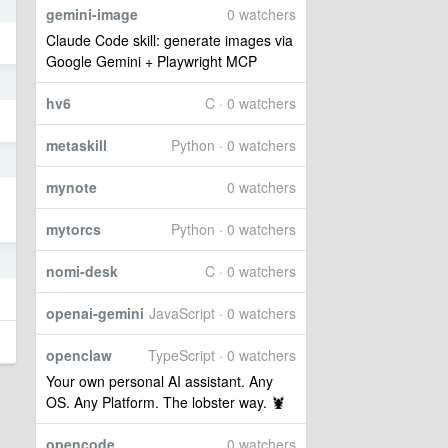
1
gemini-image
0 watchers
Claude Code skill: generate images via
Google Gemini + Playwright MCP
1
hv6
C · 0 watchers
metaskill
Python · 0 watchers
1
mynote
0 watchers
mytorcs
Python · 0 watchers
1
nomi-desk
C · 0 watchers
openai-gemini
JavaScript · 0 watchers
openclaw
TypeScript · 0 watchers
Your own personal AI assistant. Any
OS. Any Platform. The lobster way. 🦞
opencode
0 watchers