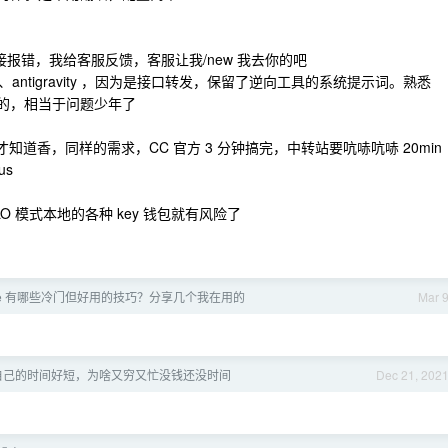
 直接报错，我给客服反馈，客服让我/new 我去你的吧
ws 、antigravity ，因为是接口转发，保留了逆向工具的系统提示词。熟悉
高的，相当于问题少年了
后才知道香，同样的需求，CC 官方 3 分钟搞完，中转站要吭哧吭哧 20min
us
 模式本地的各种 key 钱包就有风险了
Code 有哪些冷门但好用的技巧？分享几个我在用的
Mar 
自己的时间好短，为啥又穷又忙没钱还没时间
Dec 21, 202