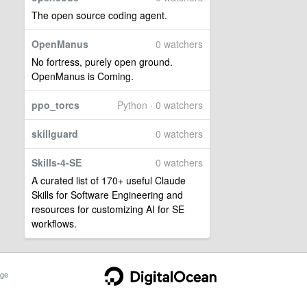
The open source coding agent.
OpenManus
0 watchers
No fortress, purely open ground.
OpenManus is Coming.
ppo_torcs
Python · 0 watchers
skillguard
0 watchers
Skills-4-SE
0 watchers
A curated list of 170+ useful Claude
Skills for Software Engineering and
resources for customizing AI for SE
workflows.
ge