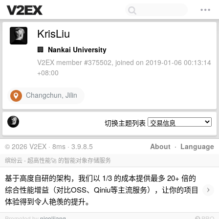
KrisLiu
🏢
Nankai University
V2EX member #375502, joined on 2019-01-06 00:13:14
+08:00
Changchun, Jilin
切换主题列表
© 2026 V2EX · 8ms · 3.9.8.5
About
·
Language
缤纷云 - 超高性能🚀 的智能对象存储服务
基于高度自研的架构，我们以 1/3 的成本提供最多 20+ 倍的
›
综合性能增益（对比OSS、Qiniu等主流服务），让你的项目
体验得到令人艳羡的提升。
Promoted by
nicoljiang
PRO