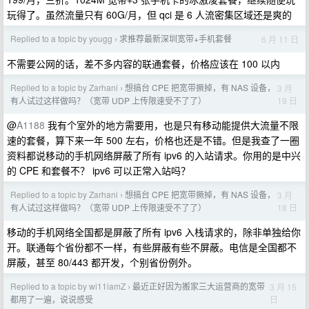
玩得了。虽然流量只有 60G/月，但 qci 是 6 人流密集区域还是爽的
Replied to a topic by yougg
求推荐最新深圳宽带+手机套餐
6 月 11 日
›
不需要公网的话，差不多内容的联通套餐，价格应该在 100 以内
Replied to a topic by Zarhani
想搞台 CPE 把宽带撅掉，有 NAS 设备，
3 月
›
19 日
有人试过这样做吗？（宽带 UDP 上传限速受不了了）
@
A1188
我有个室外的地方需要用，也是只有移动能提供大流量不限
速的套餐，算下来一年 500 左右，价格也还是不错。但是我查了一圈
资料都说移动的手机网络屏蔽了所有 ipv6 的入站请求。你用的是中兴
的 CPE 和套餐不？ ipv6 可以正常入站吗？
Replied to a topic by Zarhani
想搞台 CPE 把宽带撅掉，有 NAS 设备，
3 月
›
18 日
有人试过这样做吗？（宽带 UDP 上传限速受不了了）
移动的手机网络全国都是屏蔽了所有 ipv6 入栈请求的，除非单独给你
开。联通每个省份都不一样，有些屏蔽有些不屏蔽。电信是全国都不
屏蔽，甚至 80/443 都开发，个别省份例外。
Replied to a topic by wi11iamZ
最近正好因为搬家三大运营商的宽带
3 月 15
›
日
都用了一遍，说说感受