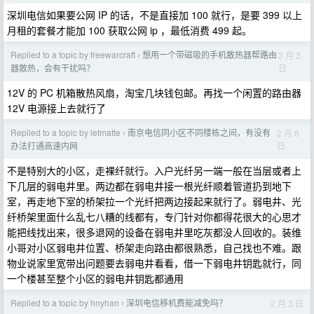
深圳电信如果要公网 IP 的话，不是直接加 100 就行，是要 399 以上
月租的套餐才能加 100 获取公网 ip ，最低消费 499 起。
Replied to a topic by freewarcraft
想用一个带磁吸的手机散热器帮路由
3 月 3
›
日
器散热，会有干扰吗？
12V 的 PC 机箱散热风扇，淘宝几块钱包邮。再找一个闲置的路由器
12V 电源接上去就行了
Replied to a topic by letmatte
南京电信同小区不同楼栋之间，有没有
2 月 6
›
日
办法打通高速内网
不是特别大的小区，走裸纤就行。入户光纤另一端一般在当层或者上
下几层的弱电井里。两边都在弱电井接一根光纤顺着管道扔到地下
室，再走地下室的桥架拉一个光纤把两边接起来就行了。弱电井、光
纤桥架里面什么乱七八糟的线都有，专门针对你都得花很大的心思才
能把线找出来，很多退网的设备在弱电井里吃灰都没人回收的。装维
小哥对小区弱电井位置、桥架走向路由都很熟悉，自己找也不难。跟
物业说家里宽带出问题要去弱电井看看，借一下弱电井钥匙就行，同
一个楼甚至整个小区的弱电井钥匙都通用
Replied to a topic by hnyhan
深圳电信移机费能减免吗？
2 月 3 日
›