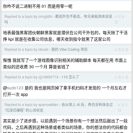
你咋不说二进制不用 01 而是用零一呢
Replied to a topic by mingtdlb
都说外包不能去，有兄弟能具体说说
4 月 8
›
日
吗
地表最强黑客团伙朝鲜黑客就是潜伏在公司干外包的，每天除了干活
挣 kpi 就是在收集公司信息，哪天收到指令就黑了这家公司
Replied to a topic by idoubi
我的 Vibe Coding 项目
4 月 6 日
›
惭愧 我就写了一个游戏图像识别相关的辅助脚本 每天都在用 市面上
类似的还收费 30 一个月 算是省钱了
Replied to a topic by zjj19950716
115 怎么了
4 月 5 日
›
@
sudo123
是的 我也是网页掉了拿手机扫码才发现的 一个月左右才
打开一次 app
Replied to a topic by sparrowMan
自从用上 AI 后，再也没有体会过
4 月 2
›
日
“沉浸式编程” 的心流状态
其实是少了进步感，以前遇到一个场景你有一个想法然后敲出了一段
代码，之后再遇到这种场景或者类似的场景，你的想法你的代码都会