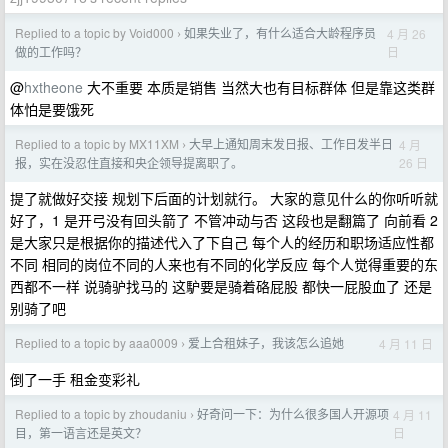
Replied to a topic by Void000
如果失业了，有什么适合大龄程序员
4 月 26
›
日
做的工作吗？
@
hxtheone
大不重要 本质是销售 当然大也有目标群体 但是靠这类群
体怕是要饿死
Replied to a topic by MX11XM
大早上通知周末发日报、工作日发半日
4 月
›
26 日
报，实在没忍住直接和央企领导提离职了。
提了就做好交接 规划下后面的计划就行。 大家的意见什么的你听听就
好了，1 是开弓没有回头箭了 不管冲动与否 这段也是翻篇了 向前看 2
是大家只是根据你的描述代入了下自己 每个人的经历和职场适应性都
不同 相同的岗位不同的人来也有不同的化学反应 每个人觉得重要的东
西都不一样 说骑驴找马的 这馿要是骑着硌屁股 都快一屁股血了 还是
别骑了吧
Replied to a topic by aaa0009
爱上合租妹子，我该怎么追她
4 月 11 日
›
倒了一手 租金变彩礼
Replied to a topic by zhoudaniu
好奇问一下：为什么很多国人开源项
4 月 11
›
日
目，第一语言还是英文？