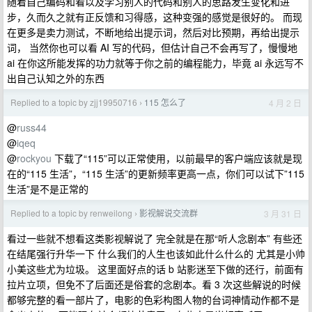
随着自己编码和看以及学习别人的代码和别人的思路发生变化和进
步，久而久之就有正反馈和习得感，这种变强的感觉是很好的。 而现
在更多是卖力测试，不断地给出提示词，然后对比预期，再给出提示
词， 当然你也可以看 AI 写的代码，但估计自己不会再写了，慢慢地
ai 在你这所能发挥的功力就等于你之前的编程能力，毕竟 ai 永远写不
出自己认知之外的东西
Replied to a topic by zjj19950716
115 怎么了
4 月 2 日
›
@
russ44
@
iqeq
@
rockyou
下载了“115”可以正常使用，以前最早的客户端应该就是现
在的“115 生活”，“115 生活”的更新频率更高一点，你们可以试下”115
生活”是不是正常的
Replied to a topic by renweilong
影视解说交流群
3 月 31 日
›
看过一些就不想看这类影视解说了 完全就是在那“听人念剧本” 有些还
在结尾强行升华一下 什么我们的人生也该如此什么什么的 尤其是小帅
小美这些尤为垃圾。 这里面好点的话 b 站影迷至下做的还行，前面有
拉片立项，但免不了后面还是俗套的念剧本。看 3 次这些解说的时候
都够完整的看一部片了，电影的色彩构图人物的台词神情动作都不是