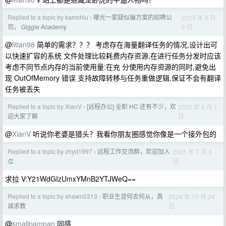
Replied to a topic by kamchiu
曝光一家疑似骗方案的招聘公
2025 年 8 月
›
2 日
司， Giggle Academy
@
litian98
简单的需求？？？ 考虑存在海量翻译任务的情况,设计出可
以快速扩容的系统 文件处理比较耗费内存资源,在进行任务分发时应该
考虑不同节点内存的当前使用量:在充 分使用内存资源的同时,避免出
现 OutOfMemory 错误 支持故障转移与任务重做逻辑,保证不会有翻译
任务被丢失
Replied to a topic by XianV
[远程办公] 全职 HC 还有不少，欢
2025 年 8 月 1
›
日
迎大家了解
@
XianV
听说你老婆是猎头？我看你朋友圈感觉你像是一个接外包的
Replied to a topic by zhyd1997
远程工作交流群，欢迎加入
2025 年 7 月 3
›
日
👏
求拉 V:Y21WdGIzUmxYMnB2YTJWeQ==
Replied to a topic by shawn0313
职业生涯何去何从，真
2024 年 10 月 24
›
日
诚求教
@
smallpampan
同感