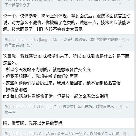
日
下一步怎么办了
说一个，仅供参考：简历上别体现，拿到面试后，跟技术面试官主动
说，对方怎么不诚信，你被骗了之类的，诚恳一点，技术面应该能理
解。技术同意了，HR 应该不会有太大意见。
Replied to a topic by jiangmuAlvin
刚转行做猎头，你们最想在招聘信
6 月 20
›
日
息里面看到什么？
这篇我一看就感觉 ai 味都溢出来了，所以 ai 味到底是什么？是下面
这些吗：
- 所以今天发帖不为别的，就是想跟各位交个底
- 但我不想硬推，我想先听听你们的声音
- 这些问题你们尽管扔过来，我用人话回答，绝不复制粘贴官话
- 把信息聊透
md 每句话单独看好像正常，但是放一起怎么看怎么别扭
Replied to a topic by LongjingTea
做菜有什么小技巧可以提高技术
6 月 16
›
日
水平吗
哦，做菜啊，我还以为是做菜呢
Replied to a topic by SaltySun
关于以为活干完了可以歇逼了老大让我
6 月 15
›