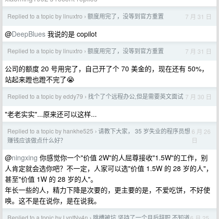
Replied to a topic by linuxtro
额度用完了，没等到官方重置
7 月 31 日
›
@
DeepBlues
我说的是 copilot
Replied to a topic by linuxtro
额度用完了，没等到官方重置
7 月 31 日
›
公司的额度 20 号用完了，自己开了个 70 美金的，现在还有 50%，
站起来蹬也蹬不完了😭
Replied to a topic by eddy79
找个了个远程办公,但是需要英文面试
7 月 30 日
›
"老老实实"...原来还可以这样...
Replied to a topic by hankhe525
请教下大家， 35 岁失业的程序员想
6 月 26
›
日
赚钱应该做点什么好？
@
ningxing
你感觉你一个"价值 2W"的人屈尊接收"1.5W"的工作，别
人肯定就会选你吧？不一定，人家可以选"价值 1.5W 的 28 岁的人"，
甚至"价值 1W 的 28 岁的人"。
年长一些的人，精力下降是次要的，更主要的是，不爱吃饼，不好使
唤。这不是在说你，是在说我。
Replied to a topic by LyntNy4n
跳槽被坑 坚持了一个月后辞职 不知道
6 月 25
›