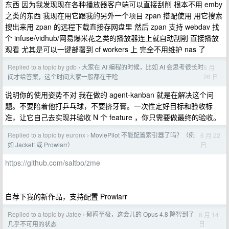
东西 因为我发现现在各种播放器客户端可以直接刮削 根本不用 emby
之类的东西 我现在用它跟我的另外一个项目 zpan 搭配使用 用它搜索
搜出来用 zpan 的远程下载直接存网盘里 然后 zpan 支持 webdav 找
个 infuse/vidhub/网易爆米花之类的播放器连上就自动刮削 直接播放
观看 尤其是可以一键部署到 cf workers 上 完全不用维护 nas 了
Replied to a topic by gdb
大家在 AI 编程的时候，比如 AI 会思考很长时
6 月
›
26 日
间才给答案，这个时间大家一般都在干啥
说明你的使用姿势不对 我在做的 agent-kanban 就是在解决这个问
题。不要陪着他打乒乓球，不要挤牙膏。一次性定好目标和验收标
准，让它自己去实现并验收 N 个 feature ，你只需要做最终的验收。
Replied to a topic by euronx
MoviePilot 不能配置索引器了吗？（例
6 月 22
›
日
如 Jackett 或 Prowlarr）
https://github.com/saltbo/zme
自荐下我的新作品，支持配置 Prowlarr
Replied to a topic by Jafee
郁闷至极，这会儿的 Opus 4.8 降智到了
6 月 14
›
日
几乎不可用的状态