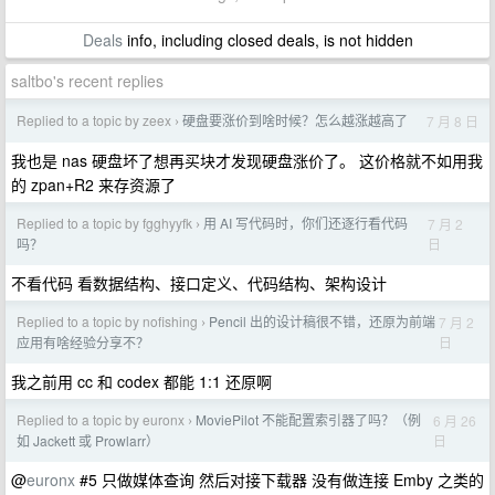
Deals
info, including closed deals, is not hidden
saltbo's recent replies
Replied to a topic by zeex
硬盘要涨价到啥时候？怎么越涨越高了
7 月 8 日
›
我也是 nas 硬盘坏了想再买块才发现硬盘涨价了。 这价格就不如用我
的 zpan+R2 来存资源了
Replied to a topic by fgghyyfk
用 AI 写代码时，你们还逐行看代码
7 月 2
›
日
吗？
不看代码 看数据结构、接口定义、代码结构、架构设计
Replied to a topic by nofishing
Pencil 出的设计稿很不错，还原为前端
7 月 2
›
日
应用有啥经验分享不？
我之前用 cc 和 codex 都能 1:1 还原啊
Replied to a topic by euronx
MoviePilot 不能配置索引器了吗？（例
6 月 26
›
日
如 Jackett 或 Prowlarr）
@
euronx
#5 只做媒体查询 然后对接下载器 没有做连接 Emby 之类的