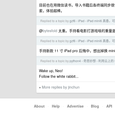
目前也在用微信读书，导入书籍后各终端同步很
索，体验超棒。
Replied to a topic by
gzf6
iPad
iPad mini6 真香
›
›
@
bytesfold
太重。手持看电影打游戏啥的重量
Replied to a topic by
gzf6
iPad
iPad mini6 真香
›
›
手持新款 11 寸 iPad pro 后悔中，想出掉换 m
Replied to a topic by
python4
奇思妙想
利用云上的 S
›
›
Wake up, Neo!
Follow the white rabbit...
More replies by jinchun
»
About
·
Help
·
Advertise
·
Blog
·
API