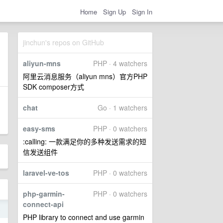
Home
Sign Up
Sign In
jinchun's repos on GitHub
aliyun-mns
PHP · 4 watchers
阿里云消息服务（aliyun mns）官方PHP
SDK composer方式
chat
Go · 1 watchers
easy-sms
PHP · 0 watchers
:calling: 一款满足你的多种发送需求的短
信发送组件
laravel-ve-tos
PHP · 0 watchers
php-garmin-
PHP · 0 watchers
connect-api
5
PHP library to connect and use garmin