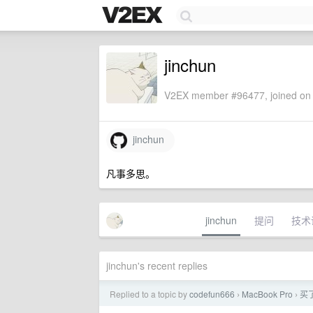
jinchun
V2EX member #96477, joined on 
jinchun
凡事多思。
jinchun
提问
技术
jinchun's recent replies
Replied to a topic by
codefun666
MacBook Pro
买了
›
›