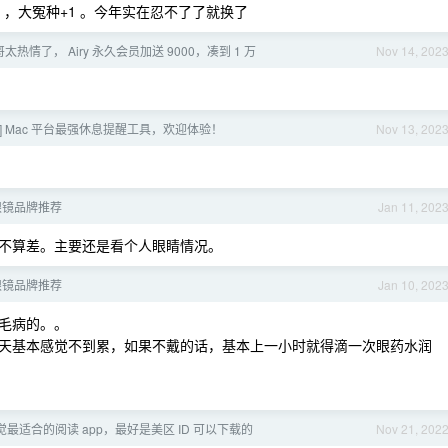
MBP ，大冤种+1 。今年实在忍不了了就换了
哥太热情了， Airy 永久会员加送 9000，凑到 1 万
Nov 14, 202
码] Mac 平台最强休息提醒工具，欢迎体验！
Nov 13, 202
眼镜品牌推荐
Jan 11, 202
，讲道理不算差。主要还是看个人眼睛情况。
眼镜品牌推荐
Jan 10, 202
毛病的。。
天基本感觉不到累，如果不戴的话，基本上一小时就得滴一次眼药水润
。
感觉最适合的阅读 app，最好是美区 ID 可以下载的
Nov 21, 202