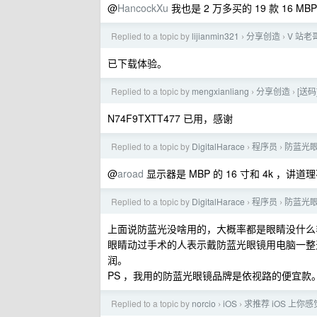
@
HancockXu
我也是 2 万多买的 19 款 16 
Replied to a topic by
lijianmin321
分享创造
V 站老
›
›
已下载体验。
Replied to a topic by
mengxianliang
分享创造
[送
›
›
N74F9TXTT477 已用，感谢
Replied to a topic by
DigitalHarace
程序员
防蓝光
›
›
@
aroad
显示器是 MBP 的 16 寸和 4k 
Replied to a topic by
DigitalHarace
程序员
防蓝光
›
›
上面说防蓝光没啥用的，大概率都是眼睛没什么
眼睛动过手术的人表示戴防蓝光眼镜用电脑一整
润。
PS ，我用的防蓝光眼镜品牌是依视路的便宜款
Replied to a topic by
norcio
iOS
求推荐 iOS 上你
›
›