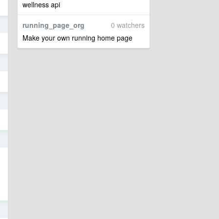
wellness api
running_page_org
0 watchers
3
Make your own running home page
3
3
3
2