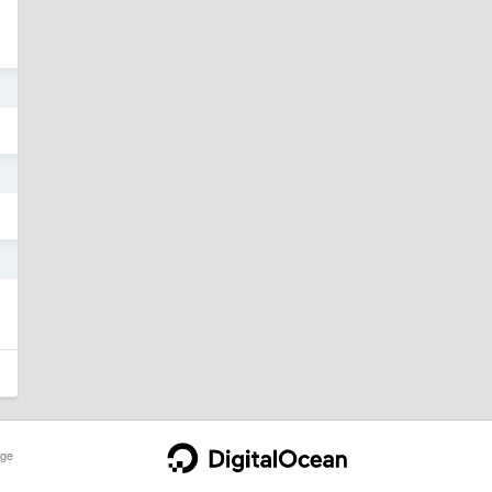
1
1
1
ge