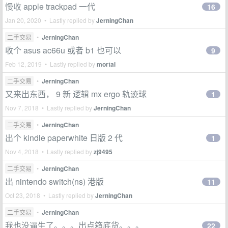
慢收 apple trackpad 一代
16
Jan 20, 2020 • Lastly replied by
JerningChan
二手交易
•
JerningChan
收个 asus ac66u 或者 b1 也可以
9
Feb 12, 2019 • Lastly replied by
mortal
二手交易
•
JerningChan
又来出东西， 9 新 逻辑 mx ergo 轨迹球
1
Nov 7, 2018 • Lastly replied by
JerningChan
二手交易
•
JerningChan
出个 kindle paperwhite 日版 2 代
1
Nov 4, 2018 • Lastly replied by
zj9495
二手交易
•
JerningChan
出 nintendo switch(ns) 港版
11
Oct 23, 2018 • Lastly replied by
JerningChan
二手交易
•
JerningChan
我也没逼生了。。。出点箱底货。。。
22