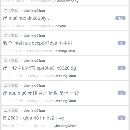
Dec 19, 2016 • Lastly replied by
SoloCompany
二手交易
•
JerningChan
出 intel nuc dn2820fyk
12
Nov 13, 2016 • Lastly replied by
cdwyd
二手交易
•
JerningChan
收个 intel nuc dccp847dye 小主机
1
Jul 26, 2016 • Lastly replied by
JerningChan
二手交易
•
JerningChan
出一套主机配置 ep43t-s3l x3320 8g
8
Jun 29, 2016 • Lastly replied by
JerningChan
二手交易
•
JerningChan
出 apple g6 无线 蓝牙 键盘 鼠标 一套
8
Jun 20, 2016 • Lastly replied by
JerningChan
二手交易
•
JerningChan
i5 2500 + giga-h61m-ds2 + 4g
9
Mar 29, 2016 • Lastly replied by
JerningChan