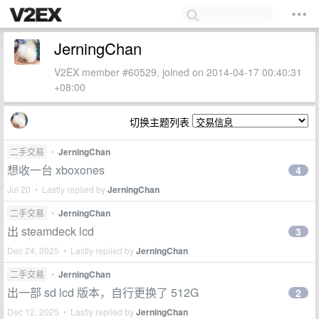
JerningChan
V2EX member #60529, joined on 2014-04-17 00:40:31
+08:00
切换主题列表
二手交易
•
JerningChan
想收一台 xboxones
4
Jul 20 • Lastly replied by
JerningChan
二手交易
•
JerningChan
出 steamdeck lcd
3
Dec 24, 2025 • Lastly replied by
JerningChan
二手交易
•
JerningChan
出一部 sd lcd 版本，自行更换了 512G
2
Dec 12, 2025 • Lastly replied by
JerningChan