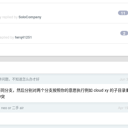
11
y replied by
SoloCompany
2
replied by
fwrq41251
库合并问题，不知道怎么办才好
Jun 
o 的不同分支，然后分别对两个分支按照你的意愿执行例如 cloud xy 的子目录
冲突
neo or 二手 air
Apr 1