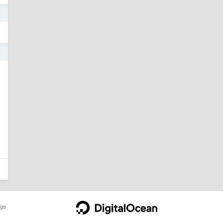
5
5
ge