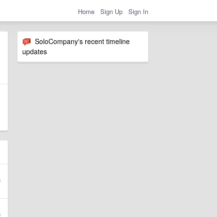
Home
Sign Up
Sign In
SoloCompany's recent timeline
updates