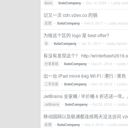
Bash
•
SoloCompany
•
Dec 14, 2020
• Lastly repl
记又一次 cdn.v2ex.co 的锅
反馈
•
SoloCompany
•
Feb 9, 2017
• Lastly replie
为啥这个区的 logo 是 best offer?
水
•
SoloCompany
•
Jan 31, 2017
• Lastly replied
有没有发现这个？ http://winterbash2016.st
分享发现
•
SoloCompany
•
Dec 21, 2016
• Lastly 
出一台 iPad mini4 64g WI-FI / 港行 / 黑色
二手交易
•
SoloCompany
•
Dec 10, 2016
• Lastly 
JetBrains 全家桶 / 半价桶 6 折还送一年
JetBrains
•
SoloCompany
•
Oct 25, 2016
• Lastly 
移动固网以及联通都连续两天没法访问 v2e
反馈
•
SoloCompany
•
Sep 4, 2016
• Lastly replie