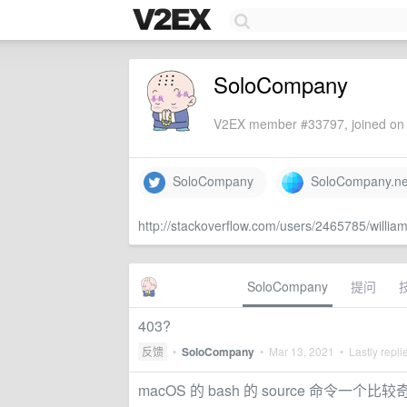
SoloCompany
V2EX member #33797, joined on 
SoloCompany
SoloCompany.ne
http://stackoverflow.com/users/2465785/willia
SoloCompany
提问
403?
反馈
•
SoloCompany
•
Mar 13, 2021
• Lastly repli
macOS 的 bash 的 source 命令一个