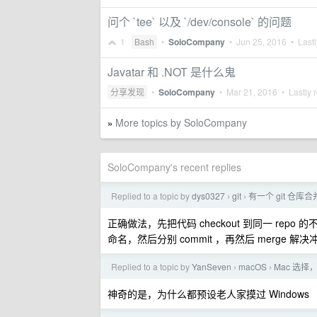
问个 `tee` 以及 `/dev/console` 的问题
1
Bash
•
SoloCompany
•
Jun 25, 2016
• Lastl
Javatar 和 .NOT 是什么鬼
分享发现
•
SoloCompany
•
Mar 21, 2016
• Lastly 
More topics by SoloCompany
»
SoloCompany's recent replies
Replied to a topic by
dys0327
git
有一个 git 仓
›
›
正确做法，先把代码 checkout 到同一 rep
命名，然后分别 commit ，再然后 merge 解决
Replied to a topic by
YanSeven
macOS
Mac 选择， 
›
›
神奇的是，为什么都预设老人家摸过 Windows