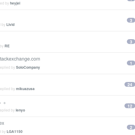
ied by
heyjei
3
d by
Livid
3
 by
RE
ackexchange.com
1
replied by
SoloCompany
24
replied by
mikuazusa
。。。
12
replied by
lenyo
x
2
d by
LGA1150