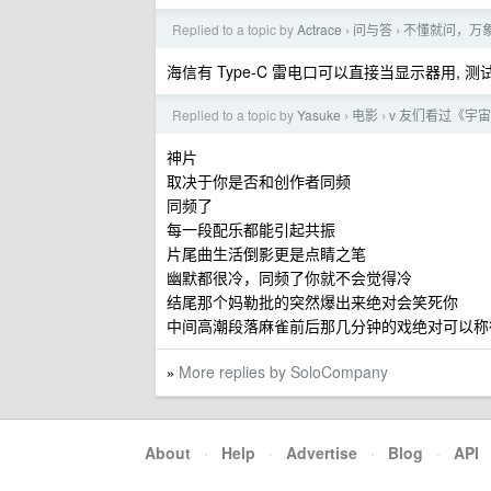
Replied to a topic by
Actrace
问与答
不懂就问，万
›
›
海信有 Type-C 雷电口可以直接当显示器用, 测试
Replied to a topic by
Yasuke
电影
v 友们看过《宇
›
›
神片
取决于你是否和创作者同频
同频了
每一段配乐都能引起共振
片尾曲生活倒影更是点睛之笔
幽默都很冷，同频了你就不会觉得冷
结尾那个妈勒批的突然爆出来绝对会笑死你
中间高潮段落麻雀前后那几分钟的戏绝对可以称
More replies by SoloCompany
»
About
·
Help
·
Advertise
·
Blog
·
API