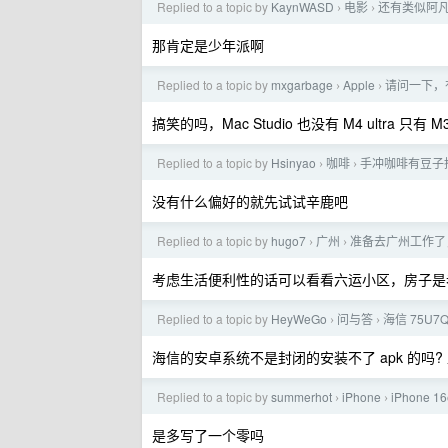
Replied to a topic by
KaynWASD
电影
还有类似阿凡
›
›
那肯定是少年派啊
Replied to a topic by
mxgarbage
Apple
请问一下，有没
›
›
搞笑的吗，Mac Studio 也没有 M4 ultra 只有 M3 
Replied to a topic by
Hsinyao
咖啡
手冲咖啡有豆子
›
›
没有什么偏好的就先试试辛鹿吧
Replied to a topic by
hugo7
广州
准备去广州工作了
›
›
考虑生活便利性的话可以看看六运小区，房子是
Replied to a topic by
HeyWeGo
问与答
海信 75U7
›
›
海信的安卓系统不是封闭的安装不了 apk 的吗?
Replied to a topic by
summerhot
iPhone
iPhone 
›
›
是多写了一个零吗