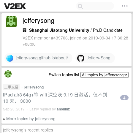
jefferysong
🏢
Shanghai Jiaotong University
/ Ph.D Candidate
V2EX member #439706, joined on 2019-09-04 17:30:28
+08:00
jeffery-song.github.io/about/
Jeffery-Song
Switch topics list
二手交易
•
jefferysong
iPad air3 64g+笔 wifi 深空灰 9.19 日激活，仅不到
4
10 天， 3600
Sep 28, 2019 • Lastly replied by
anoninz
More topics by jefferysong
»
jefferysong's recent replies