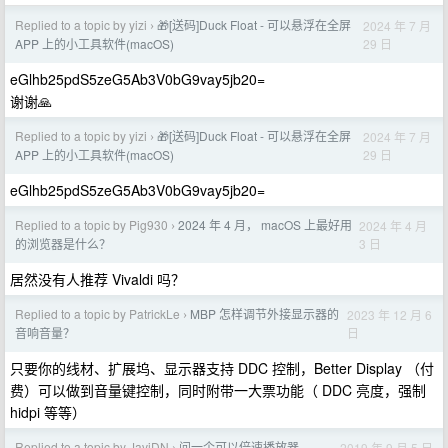
Replied to a topic by yizi
🎁[送码]Duck Float - 可以悬浮在全屏
2024 年 7 月
›
29 日
APP 上的小工具软件(macOS)
eGlhb25pdS5zeG5Ab3V0bG9vay5jb20=
谢谢🙏
Replied to a topic by yizi
🎁[送码]Duck Float - 可以悬浮在全屏
2024 年 7 月
›
29 日
APP 上的小工具软件(macOS)
eGlhb25pdS5zeG5Ab3V0bG9vay5jb20=
Replied to a topic by Pig930
2024 年 4 月， macOS 上最好用
2024 年 4 月
›
3 日
的浏览器是什么？
居然没有人推荐 Vivaldi 吗？
Replied to a topic by PatrickLe
MBP 怎样调节外接显示器的
2023 年 12 月 6
›
日
音响音量？
只要你的线材、扩展坞、显示器支持 DDC 控制，Better Display （付
费）可以做到音量键控制，同时附带一大票功能（ DDC 亮度，强制
hidpi 等等）
Replied to a topic by JaviDN
问一个可以倍速播放器
2019 年 9 月 5 日