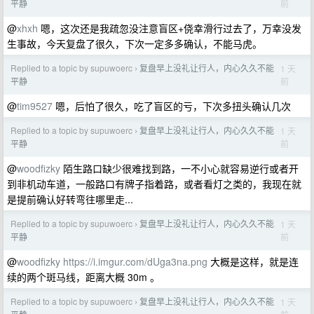
前
平静
@
xhxh
嗯，这次还是我疏忽没注意盲区+侥幸滑行过去了，万幸没发
生事故，今天复盘了很久，下次一定多多确认，不能马虎。
Replied to a topic by supuwoerc
复盘早上没礼让行人，内心久久不能
1 天
›
前
平静
@
tim9527
嗯，后怕了很久，吃了盲区的亏，下次多扭头确认几次
Replied to a topic by supuwoerc
复盘早上没礼让行人，内心久久不能
1 天
›
前
平静
@
woodfizky
陌生路口缺少很难找到路，一不小心就容易逆行或者开
到非机动车道，一般路口有牌子指着路，或者看灯之类的，我现在就
是提前确认好转弯往哪里走...
Replied to a topic by supuwoerc
复盘早上没礼让行人，内心久久不能
1 天
›
前
平静
@
woodfizky
https://i.imgur.com/dUga3na.png
大概是这样，就是连
续的两个斑马线，距离大概 30m 。
Replied to a topic by supuwoerc
复盘早上没礼让行人，内心久久不能
1 天
›