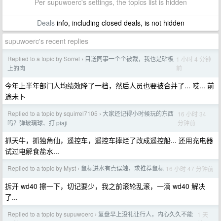
Per supuwoerc's settings, the topics list is hidden
Deals
info, including closed deals, is not hidden
supuwoerc's recent replies
Replied to a topic by Sorrel
目送同事一个个被裁，我也是砧板
1 小时 4 分钟
›
前
上的肉
今年上半年部门人均绩效降了一档，然后人员也要被合并了... 哎... 前
途未卜
Replied to a topic by squirrel7105
大家还记得小时候玩的东西
16 小时 34
›
分钟前
吗？弹玻璃球、打 piaji
抓天牛，抓独角仙，遥控车，遥控车摔烂了改成遥控船... 还用充电器
试过电解食盐水...
Replied to a topic by Myst
鼠标进水有点误触，求推荐鼠标
16 小时 47 分钟前
›
拆开 wd40 擦一下，切记要少，我之前滚轮乱滚，一滴 wd40 解决
了...
Replied to a topic by supuwoerc
复盘早上没礼让行人，内心久久不能
1 天
›