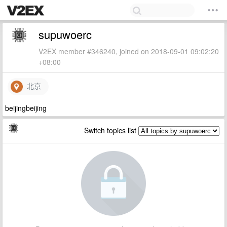
supuwoerc
V2EX member #346240, joined on 2018-09-01 09:02:20
+08:00
北京
beijingbeijing
Switch topics list