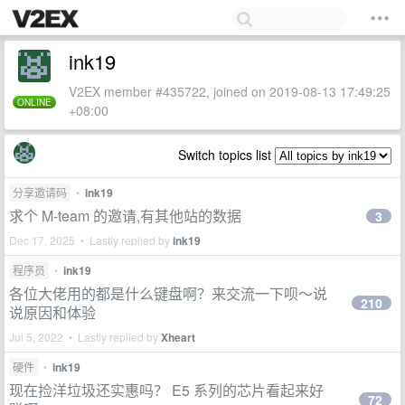
ink19
V2EX member #435722, joined on 2019-08-13 17:49:25
ONLINE
+08:00
Switch topics list
分享邀请码
•
ink19
求个 M-team 的邀请,有其他站的数据
3
Dec 17, 2025 • Lastly replied by
ink19
程序员
•
ink19
各位大佬用的都是什么键盘啊？来交流一下呗～说
210
说原因和体验
Jul 5, 2022 • Lastly replied by
Xheart
硬件
•
ink19
现在捡洋垃圾还实惠吗？ E5 系列的芯片看起来好
72