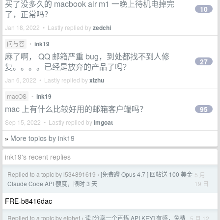
买了没多久的 macbook air m1 一晚上待机电掉完
10
了，正常吗？
Jan 18, 2022 • Lastly replied by
zedchi
问与答
•
ink19
麻了啊， QQ 邮箱严重 bug，到处都找不到人修
27
复。。。。已经是放弃的产品了吗？
Jan 6, 2022 • Lastly replied by
xlzhu
macOS
•
ink19
mac 上有什么比较好用的邮箱客户端吗？
95
Sep 15, 2022 • Lastly replied by
lmgoat
More topics by ink19
»
ink19's recent replies
Replied to a topic by l534891619
[免费蹬 Opus 4.7 ] 回帖送 100 美金
5 月
›
19 日
Claude Code API 额度，限时 3 天
FRE-b8416dac
Replied to a topic by elphet
读 [分享一个百炼 API KEY] 有感，免费
5 月 12
›