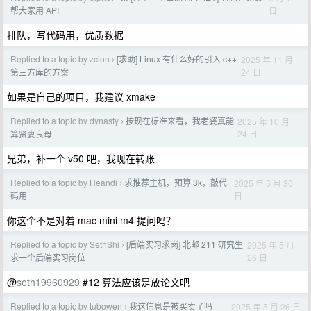
日
帮大家用 API
排队，写代码用，优质数据
Replied to a topic by zcion
[求助] Linux 有什么好的引入 c++
2025 年 11 月
›
24 日
第三方库的方案
如果是自己的项目，我建议 xmake
Replied to a topic by dynasty
按现在标准来看，我老婆真能
2025 年 10 月
›
24 日
算贤妻良母
兄弟，补一个 v50 吧，我现在转账
Replied to a topic by Heandi
求推荐主机，预算 3k，敲代
2025 年 5 月 30
›
日
码用
你这个不是对着 mac mini m4 提问吗？
Replied to a topic by SethShi
[后端实习求岗] 北邮 211 研究生
2025 年 5 月
›
26 日
求一个后端实习岗位
@
seth19960929
#12 算法应该是放论文吧
Replied to a topic by tubowen
我这信息是被买卖了吗
2025 年 5 月 26 日
›