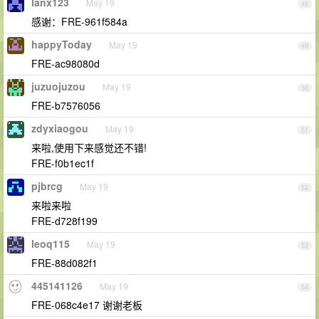
lanx123
May 19
48
感谢：FRE-961f584a
happyToday
May 19
49
FRE-ac98080d
juzuojuzou
May 19
50
FRE-b7576056
zdyxiaogou
May 19
51
来啦,使用下来感觉还不错!
FRE-f0b1ec1f
pjbrcg
May 19
52
来啦来啦
FRE-d728f199
leoq115
May 19
53
FRE-88d082f1
445141126
May 19
54
FRE-068c4e17 谢谢老板