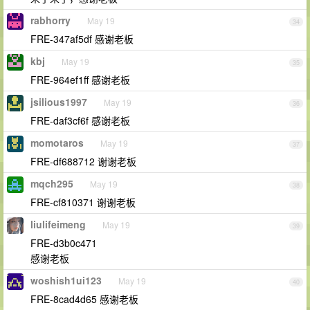
rabhorry
May 19
34
FRE-347af5df 感谢老板
kbj
May 19
35
FRE-964ef1ff 感谢老板
jsilious1997
May 19
36
FRE-daf3cf6f 感谢老板
momotaros
May 19
37
FRE-df688712 谢谢老板
mqch295
May 19
38
FRE-cf810371 谢谢老板
liulifeimeng
May 19
39
FRE-d3b0c471
感谢老板
woshish1ui123
May 19
40
FRE-8cad4d65 感谢老板