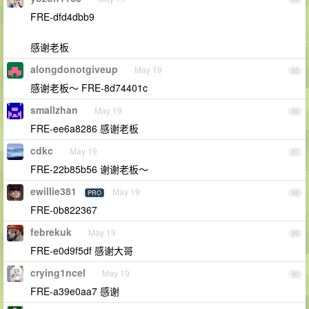
FRE-dfd4dbb9
感谢老板
alongdonotgiveup
May 19
85
感谢老板～ FRE-8d74401c
smallzhan
May 19
86
FRE-ee6a8286 感谢老板
cdkc
May 19
87
FRE-22b85b56 谢谢老板～
ewillie381
May 19
PRO
88
FRE-0b822367
febrekuk
May 19
89
FRE-e0d9f5df 感谢大哥
crying1ncel
May 19
90
FRE-a39e0aa7 感谢