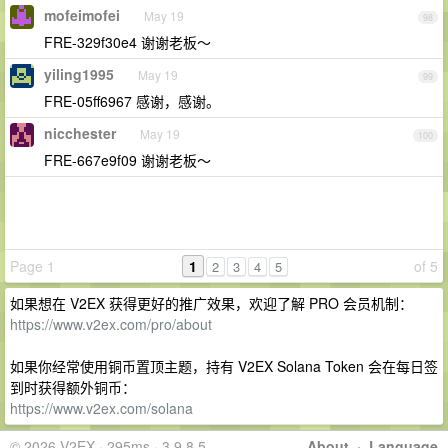
mofeimofei
May 19
98
FRE-329f30e4 谢谢老板～
yiling1995
May 19
99
FRE-05ff6967 感谢，感谢。
nicchester
May 19
100
FRE-667e9f09 谢谢老板～
Page 1
1
of 5
2
3
4
5
如果想在 V2EX 获得更好的推广效果，欢迎了解 PRO 会员机制：
https://www.v2ex.com/pro/about
如果你经常使用铜币置顶主题，持有 V2EX Solana Token 会在每日签
到时获得额外铜币：
https://www.v2ex.com/solana
© 2026 V2EX · 295ms · 3.9.8.5
About
·
Language