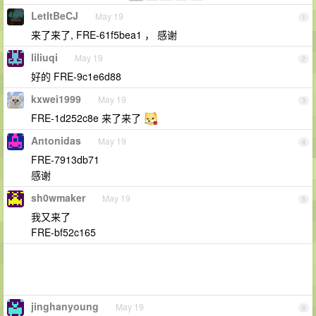
LetItBeCJ
May 19
1
来了来了, FRE-61f5bea1 ， 感谢
liliuqi
May 19
2
好的 FRE-9c1e6d88
kxwei1999
May 19
3
FRE-1d252c8e 来了来了
Antonidas
May 19
4
FRE-7913db71
感谢
sh0wmaker
May 19
5
我又来了
FRE-bf52c165
jinghanyoung
May 19
6