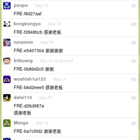
poopo
May 19
41
FRE-f8d27aaf
kongkongyo
May 19
42
FRE-f2848bcb 感谢老板
runstone
May 19
43
FRE-e5407304 谢谢谢谢
bitkuang
May 19 via Android
44
FRE-0b86d2c5 谢谢
woshish1ui123
May 19
45
FRE-b6d2eee5 感谢老板
dafei110
May 19
46
FRE-d26d987a
感谢老板
Mengo
May 19
47
FRE-ba7c5fd2 谢谢老板