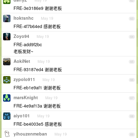
62
FRE-3e3186e9 谢谢老板
Itoktsnhc
May 19
63
FRE-4f7b64ed 感谢老板
Zoyo94
May 19
64
FRE-add9f2bc
老板发财~
AokiNet
May 19
65
FRE-93187ed4 谢谢老板
zypolo911
May 19
66
FRE-eb1e9af1 谢谢老板
marsKnight
May 19
67
FRE-4e9af13a 谢谢老板
aiyo101
May 19
68
FRE-be4003e5 感谢老板
yihouzenmeban
May 19
69