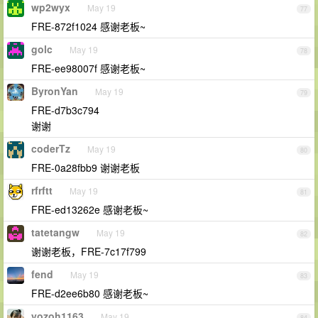
wp2wyx
May 19
77
FRE-872f1024 感谢老板~
golc
May 19
78
FRE-ee98007f 感谢老板~
ByronYan
May 19
79
FRE-d7b3c794
谢谢
coderTz
May 19
80
FRE-0a28fbb9 谢谢老板
rfrftt
May 19
81
FRE-ed13262e 感谢老板~
tatetangw
May 19
82
谢谢老板，FRE-7c17f799
fend
May 19
83
FRE-d2ee6b80 感谢老板~
yozoh1163
May 19
84