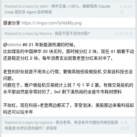
Replied to a topic by xbtlin
两年实盘 +135%，聊聊我用 Claude
6 月 23
›
日
Code 搭的多 Agent 投研框架
感谢分享
https://i.imgur.com/Iy0taMy.png
Replied to a topic by Nexora
我是不是不适合炒股?
6 月 19 日
›
@
laikicka
#6 21 年新能源热潮的时候，
比如煤炭的中国神华 20 块买的，那时候分红 2 块，现在 41 躺着不动
还是稳定分红 2 块，每年消费支出就靠老登分红来对冲了。
老登的好处就是不用关心行情；要做高抛低吸做投机 交易追科技也没
问题，
问题在于，散户做投机交易统计上就 7 亏 1 平 2 赢，有做交易投机的
水平那自然是非常好的了，but 剩下凑热闹的全是牛市耗材燃料
不抬杠，现在科技+老登两边都买了，享受泡沫，美股那边来看科技起
码还可以玩半年
Replied to a topic by logicluo
各位老哥，有没有开代理在内地还能使
6 月
›
19 日
用富途/长桥买卖的操作？求指导