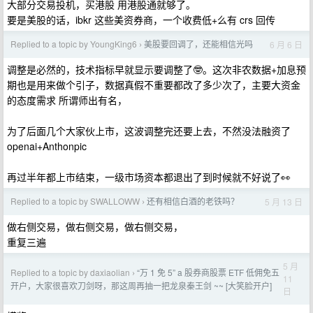
大部分交易投机，买港股 用港股通就够了。
要是美股的话，ibkr 这些美资券商，一个收费低+么有 crs 回传
Replied to a topic by YoungKing6
美股要回调了，还能相信光吗
6 月 6 日
›
调整是必然的，技术指标早就显示要调整了🤓。这次非农数据+加息预
期也是用来做个引子，数据真假不重要都改了多少次了，主要大资金
的态度需求 所谓师出有名，
为了后面几个大家伙上市，这波调整完还要上去，不然没法融资了
openai+Anthonpic
再过半年都上市结束，一级市场资本都退出了到时候就不好说了👀
Replied to a topic by SWALLOWW
还有相信白酒的老铁吗？
5 月 13 日
›
做右侧交易，做右侧交易，做右侧交易，
重复三遍
5 月
Replied to a topic by daxiaolian
“万 1 免 5” a 股券商股票 ETF 低佣免五
›
11
开户，大家很喜欢刀剑呀，那这周再抽一把龙泉秦王剑 ~~ [大笑脸开户]
日