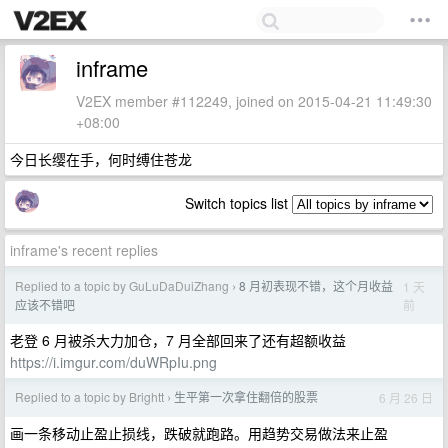
inframe
V2EX member #112249, joined on 2015-04-21 11:49:30
+08:00
今日长缨在手，何时缚住苍龙
Switch topics list
inframe's recent replies
Replied to a topic by GuLuDaDuiZhang
8 月初表现不错，这个月收益
1 天
›
前
应该不错吧
老登 6 月被杀大力加仓，7 月全部回来了还有超额收益
https://i.imgur.com/duWRpIu.png
Replied to a topic by Brightt
生平第一次拿住翻倍的股票
6 月 26 日
›
画一条移动止盈止损线，跌破就跑路。用趋势交易做法来止盈