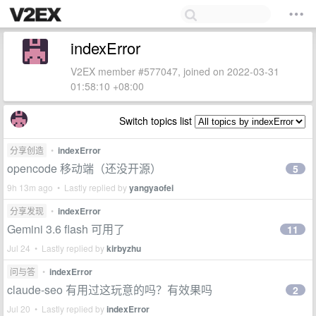
indexError
V2EX member #577047, joined on 2022-03-31
01:58:10 +08:00
Switch topics list
分享创造
•
indexError
opencode 移动端（还没开源）
5
9h 13m ago • Lastly replied by
yangyaofei
分享发现
•
indexError
Gemini 3.6 flash 可用了
11
Jul 24 • Lastly replied by
kirbyzhu
问与答
•
indexError
claude-seo 有用过这玩意的吗？有效果吗
2
Jul 20 • Lastly replied by
indexError