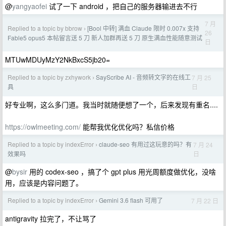
@
yangyaofei
试了一下 android ，把自己的服务器输进去不行
7 月
Replied to a topic by bbrow
[Bool 中转] 满血 Claude 限时 0.007x 支持
›
26
Fable5 opus5 本帖留言送 5 刀 新人加群再送 5 刀 原生满血性能随意测试
日
MTUwMDUyMzY2NkBxcS5jb20=
Replied to a topic by zxhywork
SayScribe AI - 音频转文字的在线工
7 月 25
›
日
具
好专业啊，这么多门道。我当时就随便想了一个，后来发现有重名....
https://owlmeeting.com/
能帮我优化优化吗？私信价格
Replied to a topic by indexError
claude-seo 有用过这玩意的吗？有
7 月 24
›
日
效果吗
@
bysir
用的 codex-seo ，搞了个 gpt plus 用光周额度做优化，没啥
用，应该是内容问题了。
Replied to a topic by indexError
Gemini 3.6 flash 可用了
7 月 22 日
›
antigravity 拉完了，不让骂了