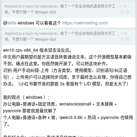
Replied to a topic by retemlamb
做了一个完全本地的语音转文字工
7 月
›
21 日
具，不想只做一个 Whisper GUI
@
skills
windows 可以看看这个
https://owlmeeting.com/
Replied to a topic by retemlamb
做了一个完全本地的语音转文字工
7 月
›
21 日
具，不想只做一个 Whisper GUI
win10 cpu x86_64 版本双击没反应。
中文用户最期望的是方言语音转普通话文本，这个开源模型基本都做
不到，痛点在这里。你既然做开源了，可以把这块补齐。
识别-用户手动纠错-上传（方言类型、使用模型、识别语句/纠正语
句）。上传用户可以选择同步词库，至于最终怎么处理，你得自己想
办法。（小红书春节发的那套 2s 里面有个 LID 模型，但是太大了）
我的观点（ windows ）：
办公电脑+普通话+固定场景，sensevoicesmall + 文本替换 +
pyannote 那套就是最优解了
个人电脑+普通话+各种 x 普，qwen3-0.6b + 热词 + pyannote 也够用
了。