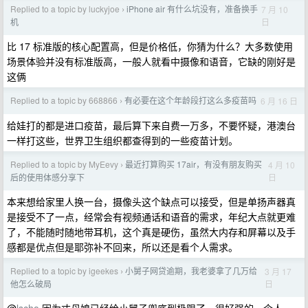
Replied to a topic by luckyjoe
iPhone air 有什么坑没有，准备换手
7 月 10
›
日
机
比 17 标准版的核心配置高，但是价格低，你猜为什么？大多数使用
场景体验并没有标准版高，一般人就看中摄像和语音，它缺的刚好是
这俩
Replied to a topic by 668866
有必要在这个年龄段打这么多疫苗吗
6 月 16 日
›
给娃打的都是进口疫苗，最后算下来自费一万多，不要怀疑，港澳台
一样打这些，世界卫生组织都查得到的一些疫苗计划。
Replied to a topic by MyEevy
最近打算购买 17air，有没有朋友购买
4 月 10
›
日
后的使用体感分享下
本来想给家里人换一台，摄像头这个缺点可以接受，但是单扬声器真
是接受不了一点，经常会有视频通话和语音的需求，年纪大点就更难
了，不能随时随地带耳机，这个真是硬伤，虽然大内存和屏幕以及手
感都是优点但是耶弥补不回来，所以还是看个人需求。
Replied to a topic by igeekes
小舅子网贷逾期，我老婆拿了几万给
3 月 17
›
日
他怎么破局