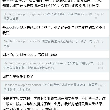
@
lscho
因为丈母娘已经给小舅子兜底到极限了，很好强的一个人，
知道后肯定要找亲戚朋友借钱还我们，心态怕被这多的几万压垮
Replied to a topic by igeekes
小舅子网贷逾期，我老婆拿了几万给
3 月 16
›
日
他怎么破局
@
goodryb
我本来已经管了些了，她给的是她自己工资存的部分不让
我管
Replied to a topic by rick13
发票抽奖这两天已经抽了七十块了，有
2 月 15
›
日
点爽
湖北的，支付宝 600 ，云闪付 1200
Replied to a topic by desususula
App Store 上付费才能下载的软件，
2 月
›
13 日
试用发现有问题，申请退款被拒怎么办？
现在苹果很难退款了
Replied to a topic by aeucon
现在函授专升本难度真是变态级，有需要
2 月 5
›
日
的抓紧搞，越来越难。
还是看学校要求的，学位的毕业论文现在都要查重，不止查一次，改
一版查一版，去年论文折腾了我一个月，我以为老师只看查重结果，
没想到还看了我内容，让我改好几版。