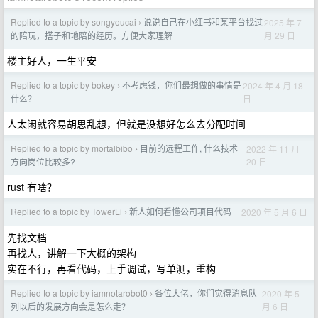
Replied to a topic by songyoucai
说说自己在小红书和某平台找过
2025 年 7
›
月 29 日
的陪玩，搭子和地陪的经历。方便大家理解
楼主好人，一生平安
Replied to a topic by bokey
不考虑钱，你们最想做的事情是
2024 年 4 月 18
›
日
什么？
人太闲就容易胡思乱想，但就是没想好怎么去分配时间
Replied to a topic by mortalbibo
目前的远程工作, 什么技术
2022 年 11 月
›
20 日
方向岗位比较多?
rust 有啥？
Replied to a topic by TowerLi
新人如何看懂公司项目代码
2020 年 5 月 6 日
›
先找文档
再找人，讲解一下大概的架构
实在不行，再看代码，上手调试，写单测，重构
Replied to a topic by iamnotarobot0
各位大佬，你们觉得消息队
2020 年 5
›
月 6 日
列以后的发展方向会是怎么走？