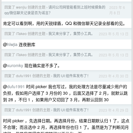
回复了 wenjiu 创建的主题
请问公司网管能看到上班时候摸鱼的
2023 年 6
›
月 8 日
qq/微信聊天记录是否为谣言？
肯定可以看到啊，用的天锐绿盾，QQ 和微信聊天记录全部看的见。
回复了 iTakeo 创建的主题
我又来分享了，集赞小工具。
2023 年 5 月 13 日
›
@
hlwjia
连夜删库
回复了 iTakeo 创建的主题
我又来分享了，集赞小工具。
2023 年 5 月 13 日
›
@
xuromky
现在确实是不多了。
回复了 dufu1991 创建的主题
我的 UI 组件库发布了！
2023 年 4 月 30 日
›
@
dufu1991
时间 picker 我也写过，我的处理方法是尽量减少用户的
负担，假如用户选择了 3 月份的 30 ，后面又选择了 2 月，就默认跳
到 28 ，不归 1 ，如果用户又切回了 3 月，再默认回到 30
回复了 dufu1991 创建的主题
我的 UI 组件库发布了！
2023 年 4 月 29 日
›
时间 picker ，先选择日期。再选择月份，结果日期默认归 1 了，这点
不合理；而且选中 2 月，再选择年份也归 1 了。虽然是为了判断闰月