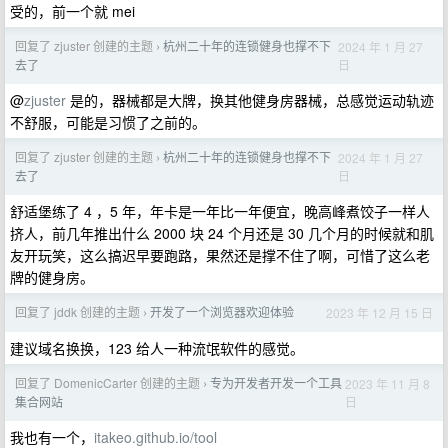
受的，前一个就 mei
回复了 zjuster 创建的主题
杭州二十年的连锁健身也撑不下
2024 年 1 月 27
›
日
去了
@
zjuster
是的，器械都是大牌，换其他健身房器械，总感觉运动轨迹
不舒服，可能是习惯了之前的。
回复了 zjuster 创建的主题
杭州二十年的连锁健身也撑不下
2024 年 1 月 27
›
日
去了
舒适堡练了 4 ，5 年，年卡是一年比一年便宜，晚高峰煮饺子一样人
挤人，前几年推出什么 2000 块 24 个月还是 30 几个月的时候就和肌
友开玩笑，这么搞迟早要跑路，果然还是撑不住了啊，可惜了这么老
牌的健身房。
回复了 jddk 创建的主题
开发了一个浏览器欢迎体验
2023 年 12 月 15 日
›
建议域名换换，123 给人一种流氓软件的感觉。
回复了 DomenicCarter 创建的主题
专为开发者开发一个工具
2023 年 11 月 8
›
日
集合网站
我也有一个，
itakeo.github.io/tool