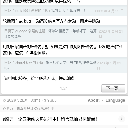
这种，但是我觉得交互逻辑可以再优化一下。
回复了 dufu1991 创建的主题
我的 UI 组件库发布了！
2023 年 4 月 29 日
›
轮播图有点 bug ，动画没结束再左右滑动，图片会跳动
回复了 gugogo 创建的主题
海尔冰箱用了 5 年就坏了，这算
2023 年 2 月 21
›
日
计划报废吗
用的自家国产的压缩机吧，如果是进口的那种压缩机，比如恩布拉科
这种，应该 10 年没问题。
回复了 zherzi 创建的主题
想招几个大学生当 TB 客服这么难
2023 年 1 月 31
›
日
吗？
我时间比较多，给个联系方式，挣点油费
1/21
© 2026 V2EX · 30ms · 3.9.8.5
About
·
Language
券商万一免五开户活动火热进行中！
›
a股万一免五活动火热进行中！留言就抽鼠标键盘！