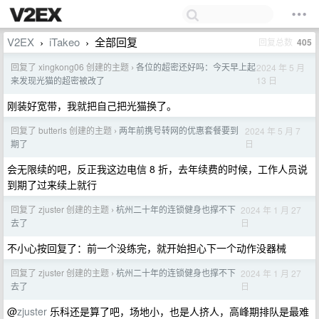
V2EX
iTakeo
全部回复
回复总数
405
›
›
回复了 xingkong06 创建的主题
各位的超密还好吗：今天早上起
2024 年 5 月
›
13 日
来发现光猫的超密被改了
刚装好宽带，我就把自己把光猫换了。
回复了 butterls 创建的主题
两年前携号转网的优惠套餐要到
2024 年 5 月 7
›
日
期了
会无限续的吧，反正我这边电信 8 折，去年续费的时候，工作人员说
到期了过来续上就行
回复了 zjuster 创建的主题
杭州二十年的连锁健身也撑不下
2024 年 1 月 27
›
日
去了
不小心按回复了：前一个没练完，就开始担心下一个动作没器械
回复了 zjuster 创建的主题
杭州二十年的连锁健身也撑不下
2024 年 1 月 27
›
日
去了
@
zjuster
乐科还是算了吧，场地小，也是人挤人，高峰期排队是最难