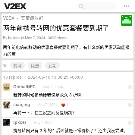
V2EX
宽带症候群
›
两年前携号转网的优惠套餐要到期了
By
butterls
at May 7, 2024 · 3098 views
两年前电信转移动的优惠套餐就要到期了，有什么新的优惠活动能接
力的嘛
转网
优惠
到期
13 replies
•
2024-05-10 13:38:25 +08:00
GlobalNPC
May 7, 2024
1
我转的时候移动给我说是永久 3 折啊
itianjing
May 7, 2024
1
2
再转一下，在三家之间反复横跳？
tpxcer
May 7, 2024
3
携号转网只有 2 年的？后面就是正常价格了？还少我没尝试。