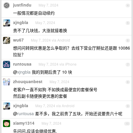
justfindu
May 7, 2024
4
一般情况都是自动续约
xjngbla
May 7, 2024
5
贵不了几块钱，大涨就接着换
wu67
May 7, 2024 via Android
6
想问问转网优惠是怎么争取的？去线下营业厅掰扯还是跟 10086
拉扯？
runtousa
May 7, 2024 via iPhone
7
@
xjngbla
我的到期后贵了 10 块
zhouquanbest
May 7, 2024
8
老客户一直不如狗 不如换成最便宜的套餐保号
然后副卡随便换更优惠的套餐
xjngbla
May 7, 2024 via Android
9
@
runtousa
差不多，我之前贵了五块，开始还说要贵六十呢
xiamy1314
May 7, 2024
10
先问问,应该会继续优惠.