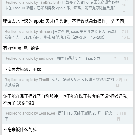
Replied to a topic by TimBradford
已故妻子的 iPhone 因失窃设备保护
›
16
卡在 Face ID 验证，已知锁屏及 Apple 账户密码，能否提取微信数据？
日
建议去北上深的 apple 天才吧 咨询，不建议就急着操作， 先问问，
Replied to a topic by hlzhuo
[东莞/招聘] saas 平台开发负责人+后端开
7 月
›
16 日
发各 1 人， Java 方向，重视 AI 辅助开发（20~35k， 15~20k）
有 golang 嘛，感谢
Replied to a topic by andforce
同时干超过 3 个，有点吃力
7 月 15 日
›
下次再发标题，干你！
Replied to a topic by Findiit
实际上发现大多人 A 股赚不到钱都是割
7 月 11
›
日
肉造成的
你不能在涨了挣钱了自称股神，也不能在跌了被套麻了说”把钱还我，
不玩了“哭爹骂娘
Replied to a topic by LeslieLee
历时 115 天终于减肥 20 斤，纪念一
7 月 9
›
日
下
不吃米饭什么的嘛