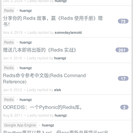
Dec 3, 2024 • Lastly replied by
huangz
Redis
•
huangz
分享你的 Redis 故事，赢《Redis 使用手册》赠
75
书！
Nov 4, 2019 • Lastly replied by
somedayiamold
Redis
•
huangz
赠送几本即将出版的《Redis 实战》
261
Jan 4, 2016 • Lastly replied by
huangz
Redis
•
huangz
Redis命令参考中文版(Redis Command
17
Reference)
Jan 9, 2012 • Lastly replied by
aisk
Redis
•
huangz
OOREDIS：一个Pythonic的Redis库。
2
Aug 8, 2011 • Lastly replied by
huangz
Google App Engine
•
huangz
在python里可以载入ssl，但gae更新总是提示ssl出