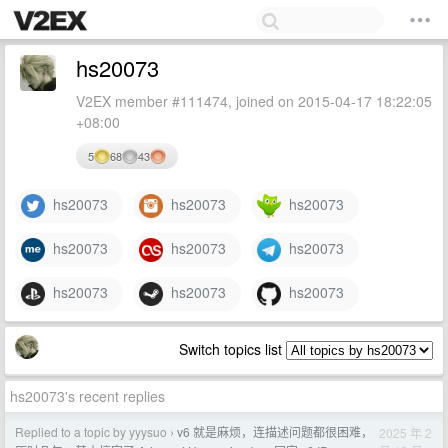
hs20073
V2EX member #111474, joined on 2015-04-17 18:22:05
+08:00
5
68
43
hs20073
hs20073
hs20073
hs20073
hs20073
hs20073
hs20073
hs20073
hs20073
Switch topics list
hs20073's recent replies
Replied to a topic by yyysuo
v6 就是麻烦，连描述问题都很困难，
2025 年 2
›