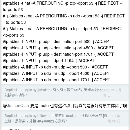
#iptables -t nat -A PREROUTING -p tcp--dport 53 -j REDIRECT --
to-ports 53
# ip6tables -t nat -A PREROUTING -p udp --dport 53 -j REDIRECT
--to-ports 53
# ip6tables -t nat -A PREROUTING -p tcp --dport 53 -j REDIRECT -
-to-ports 53
#iptables -I INPUT -p udp --destination-port 500 -j ACCEPT
#iptables -I INPUT -p udp --destination-port 4500 -j ACCEPT
#iptables -I INPUT -p udp --destination-port 1701 -j ACCEPT
#iptables -I INPUT -p udp --dport 1194 -j ACCEPT
#iptables -A INPUT -p udp -m udp --dport 500 -j ACCEPT
#iptables -A INPUT -p udp -m udp --dport 4500 -j ACCEPT
#iptables -A INPUT -p udp -m udp --dport 1701 -j ACCEPT
Replied to a topic by jjxtrotter
有没有人做个总结，安卓本地化
2022 年 9 月
›
18 日
包括哪些功能？
@
JensenQian
要是 moto 也有这种项目就真的是很好有原生体验了唉
Replied to a topic by billows
目前有比 deskmini 性价比更高的 [微
2019 年 1
›
月 26 日
主机 + 黑苹果 + 外接 4K@60hz] 方案吗？