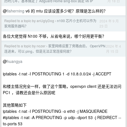
月 18 日
历时几年，基本搞定了 Adguard Home sing-box 固定 v6 IP
@
fisherning
v6 的 mtu 应该设置多少呢？原理是怎么样的？
Replied to a topic by anUglyDog
n100 芯片小主机可以作为
2024 年 9 月
›
23 日
家用服务器吗？
各位大佬觉得 N100 不够，从省电来说，哪个好用更平衡？
Replied to a topic by nozer
家里网络设置了旁路由后， OpenVPN
2024 年 4
›
月 15 日
连进来，可以 ping，但是无法正常连接何故？
@
huangya
iptables -t nat -I POSTROUTING 1 -d 10.8.0.0/24 -j ACCEPT
和楼主情况完全一样，做了这个策略，openvpn client 还是无法访问
PC1 ，请教还会是什么原因呢
其他策略如下
iptables -t nat -I POSTROUTING -o eth0 -j MASQUERADE
#iptables -t nat -A PREROUTING -p udp--dport 53 -j REDIRECT --
to-ports 53