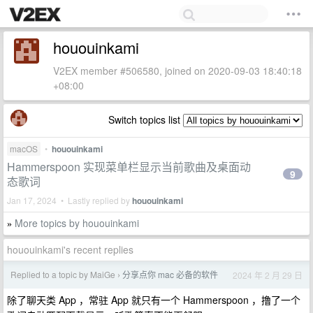
hououinkami
V2EX member #506580, joined on 2020-09-03 18:40:18
+08:00
Switch topics list
macOS
•
hououinkami
Hammerspoon 实现菜单栏显示当前歌曲及桌面动
9
态歌词
Jan 17, 2024 • Lastly replied by
hououinkami
More topics by hououinkami
»
hououinkami's recent replies
Replied to a topic by MaiGe
分享点你 mac 必备的软件
2024 年 2 月 29 日
›
除了聊天类 App ，常驻 App 就只有一个 Hammerspoon ，撸了一个