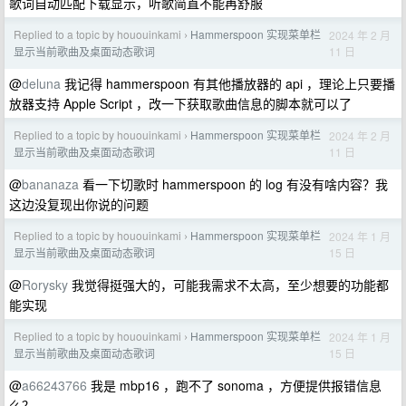
歌词自动匹配下载显示，听歌简直不能再舒服
Replied to a topic by hououinkami
Hammerspoon 实现菜单栏
2024 年 2 月
›
11 日
显示当前歌曲及桌面动态歌词
@
deluna
我记得 hammerspoon 有其他播放器的 api ，理论上只要播
放器支持 Apple Script ，改一下获取歌曲信息的脚本就可以了
Replied to a topic by hououinkami
Hammerspoon 实现菜单栏
2024 年 2 月
›
11 日
显示当前歌曲及桌面动态歌词
@
bananaza
看一下切歌时 hammerspoon 的 log 有没有啥内容？我
这边没复现出你说的问题
Replied to a topic by hououinkami
Hammerspoon 实现菜单栏
2024 年 1 月
›
15 日
显示当前歌曲及桌面动态歌词
@
Rorysky
我觉得挺强大的，可能我需求不太高，至少想要的功能都
能实现
Replied to a topic by hououinkami
Hammerspoon 实现菜单栏
2024 年 1 月
›
15 日
显示当前歌曲及桌面动态歌词
@
a66243766
我是 mbp16 ，跑不了 sonoma ，方便提供报错信息
么？