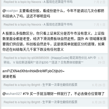
Replied to a topic by Nexora
A 股现在还算是牛市吗
7 月 2 日
›
@
noahjsn
主要看成份股，看成份是什么，今年不是调过几次仓都把
科技纳入了吗，这还不够明显吗
Replied to a topic by Nexora
A 股现在还算是牛市吗
7 月 1 日
›
A 股那么多指数区分，你只看上证来区分是否牛市没有意义，上证指
数里面全都是老登，经济下滑消费板块自然走熊，国外 AI 领域爆发需
要我们供应链，科创板自然走牛，这是很简单就能区分的道理，如果
你还在纠结每天几千家下跌没有任何意义
Replied to a topic by qili36585009
[HappyCode] 稳定高性价比 API 中
6 月
›
29 日
转站， V 站拉新送福利**总计$200 **连送 7 日免费体验额度**
amFtZXN4dXlhbnlhbkBnbWFpbC5jb20=
谢谢老板
Replied to a topic by Brightt
生平第一次拿住翻倍的股票
6 月 26 日
›
@
wuhan027
#79 买一手就当理财一样就行了，不必去做仓位管理了
Replied to a topic by Brightt
生平第一次拿住翻倍的股票
6 月 26 日
›