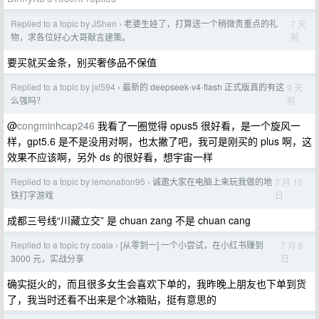
Replied to a topic by JShen
老婆生娃了，打算送一个稍微贵重点的礼
7 天
›
前
物，求各位好心大哥献言建策。
要买就买金条，别买奢侈品不保值
Replied to a topic by jxl594
最新的 deepseek-v4-flash 正式版真的有这
9 天
›
前
么强吗？
@
congminhcap246
我看了一圈觉得 opus5 很好看，是一个旋风一
样，gpt5.6 是不是没用对啊，也太撇了吧，我可是刚买的 plus 啊，这
效果不应该啊，另外 ds 的很好看，想宇宙一样
Replied to a topic by lemonation95
诚邀大家在电脑上来玩我做的地
7 月 15
›
日
铁打字游戏
成都三号线“川藏立交” 是 chuan zang 不是 chuan cang
Replied to a topic by coala
[从零到一] 一个小尝试，在小红书赚到
7 月 6
›
日
3000 元，实战分享
确实挺火的，而且很多女生会喜欢下单的，我昨晚上朋友也下单到货
了，我当时还看不出来是个冰箱贴，挺有意思的