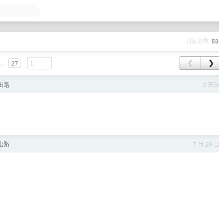
回复总数
53
...
27
❮
❯
出路
3 天
出路
7 月 29 