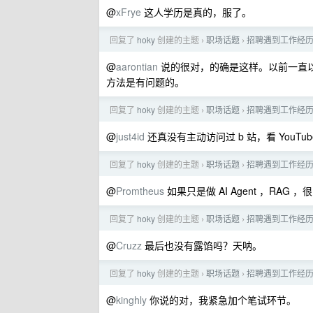
@
xFrye
这人学历是真的，服了。
回复了
hoky
创建的主题
职场话题
招聘遇到工作经历
›
›
@
aarontian
说的很对，的确是这样。以前一直以
方法是有问题的。
回复了
hoky
创建的主题
职场话题
招聘遇到工作经历
›
›
@
just4id
还真没有主动访问过 b 站，看 YouTu
回复了
hoky
创建的主题
职场话题
招聘遇到工作经历
›
›
@
Promtheus
如果只是做 AI Agent ，RAG 
回复了
hoky
创建的主题
职场话题
招聘遇到工作经历
›
›
@
Cruzz
最后也没有露馅吗？天呐。
回复了
hoky
创建的主题
职场话题
招聘遇到工作经历
›
›
@
kinghly
你说的对，我紧急加个笔试环节。