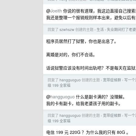
@
Joeith
你说的很有道理，我这边直接自己搜索简
我还是整理一个报销规则样本出来，避免以后有
回复了
szwhszw
创建的主题
生活
失业期间打了老婆
›
›
程序员居然打了狱警，你也是出息了。
离婚是对的，你们不合适。
话说狱警应该没有时间出轨吧？不是每天在监狱
回复了
hangguoguo
创建的主题
宽带症候群
写一个
›
›
级 199 全家福
@
hangguoguo
什么是副卡满的？没理解。
我的卡有副卡，给我老婆孩子用的副卡。
回复了
hangguoguo
创建的主题
宽带症候群
写一个
›
›
级 199 全家福
电信 199 元 220G ？为什么我的只有 80G 。