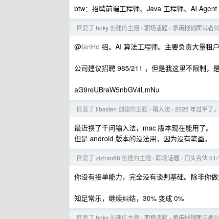
btw：招聘前端工程师、Java 工程师、AI Agen
回复了
hoky
创建的主题
职场话题
承诺报销面试者
›
›
@
IanHo
招。AI 算法工程师。主要负责大量租户 RAG
公司建议招聘 985/211 ，但是我这里不限制
aG9reUBraW5nbGV4LmNu
回复了
libasten
创建的主题
输入法
2026 年过半
›
›
最近换了千问输入法，mac 版本现在能用了。
但是 android 版本的没法用，因为没有笔画。
回复了
zizhan66
创建的主题
职场话题
口头合伙 51
›
›
你没有接单能力，完全没有谈判基础。除非你做
知足常乐，继续纠结，30% 变成 0%
回复了
hoky
创建的主题
职场话题
承诺报销面试者
›
›