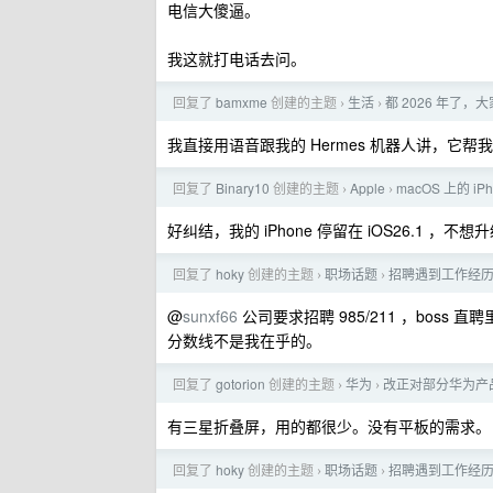
电信大傻逼。
我这就打电话去问。
回复了
bamxme
创建的主题
生活
都 2026 年了
›
›
我直接用语音跟我的 Hermes 机器人讲，它帮我整理到
回复了
Binary10
创建的主题
Apple
macOS 上的 i
›
›
好纠结，我的 iPhone 停留在 iOS26.1 ，不想
回复了
hoky
创建的主题
职场话题
招聘遇到工作经历
›
›
@
sunxf66
公司要求招聘 985/211 ，boss 
分数线不是我在乎的。
回复了
gotorion
创建的主题
华为
改正对部分华为产
›
›
有三星折叠屏，用的都很少。没有平板的需求。
回复了
hoky
创建的主题
职场话题
招聘遇到工作经历
›
›