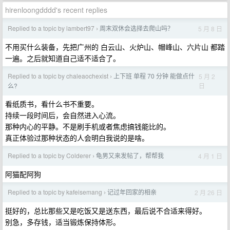
hirenloongdddd's recent replies
Replied to a topic by lambert97
周末双休会选择去爬山吗？
5 月 8 日
›
不用买什么装备，先把广州的 白云山、火炉山、帽峰山、六片山 都踏
一遍。之后就知道自己适不适合了。
Replied to a topic by chaleaochexist
上下班 单程 70 分钟 能做点什
5 月 2
›
日
么?
看纸质书，看什么书不重要。
持续一段时间后，会自然进入心流。
那种内心的平静。不是刷手机或者焦虑搞钱能比的。
真正体验过那种状态的人会明白我说的是啥。
Replied to a topic by Colderer
龟男又来发帖了，帮帮我
4 月 1 日
›
阿猫配阿狗
Replied to a topic by kafeisemang
记过年回家的相亲
2 月 26 日
›
挺好的，总比那些又是吃饭又是送东西，最后说不合适来得好。
别急，多存钱，适当锻炼保持体形。