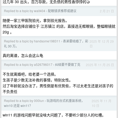
过几年 30 出头，百万存款，无负债的男性香饽饽的🤝
Replied to a topic by wait404
配眼镜求推荐或建议
2 月 21 日
›
随便一家三甲医院验光，拿到验光报告。
然后淘宝选择店铺位于 江苏镇江 的店，直接选无框眼镜，整幅眼镜就
20g 。
Replied to a topic by handsome198311
表弟要结婚了，彩
2025 年 12 月 29
›
日
礼 30 万。
真的离谱，怎么会这么龟
Replied to a topic by a526796017
纠结要不要做丁克
2025 年 11 月 25 日
›
不生就离婚吧，给老婆一个选择。
生孩子是少数无法补救的事情，特别女性。
过了年龄就没办法了，男性倒是有优势些，不过太老生还是对孩子的
不负责任
Replied to a topic by 000lun
玩游戏的台式机重装系统，
2025 年 11 月
›
10 日
win10 还是 win11？
win11 的游戏问题早就没啥大问题了，不要听少部分人的吐槽。